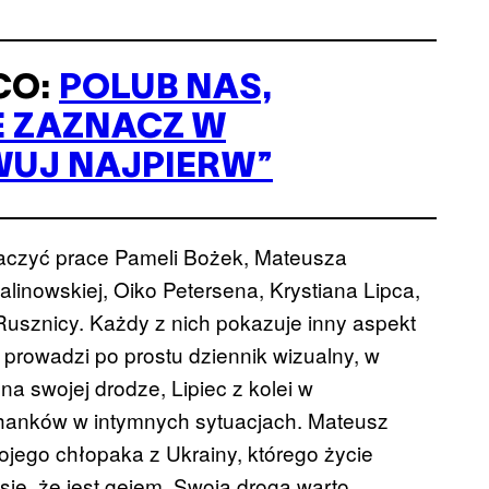
CO:
POLUB NAS,
E ZAZNACZ W
WUJ NAJPIERW”
aczyć prace Pameli Bożek, Mateusza
inowskiej, Oiko Petersena, Krystiana Lipca,
 Rusznicy. Każdy z nich pokazuje inny aspekt
 prowadzi po prostu dziennik wizualny, w
na swojej drodze, Lipiec z kolei w
chanków w intymnych sytuacjach. Mateusz
ojego chłopaka z Ukrainy, którego życie
się, że jest gejem. Swoją drogą warto