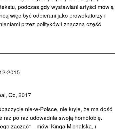
tekstu, podczas gdy wystawiani artyści mówią
chcą więc być odbierani jako prowokatorzy i
mieniami przez polityków i znaczną część
012-2015
al, Qc, 2017
obaczycie nie-w-Polsce, nie kryje, że ma dość
re raz po raz udowadnia swoją homofobię.
czego zacząć” – mówi Kinga Michalska, i