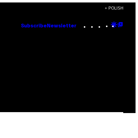
+ POLISH
Instagram
TikTok
YouTube
Google
Goog
Subscribe
Newsletter
Discove
Top
Posts