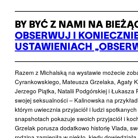
BY BYĆ Z NAMI NA BIEŻĄ
OBSERWUJ I KONIECZNI
USTAWIENIACH „OBSER
Razem z Michalską na wystawie możecie zob
Cyrankowskiego, Mateusza Grzelaka, Agaty Kal
Jerzego Piątka, Natalii Podgórskiej i Łukasza
swojej seksualności – Kalinowska na przykład
którym uwiecznia przyjaciół i ludzi spotkanych 
snapshotach pokazuje swoich przyjaciół i ko
Grzelak porusza dodatkowo historię Vlada, sw
rodzina zamieniła w piekło, kiedy dowiedziała 