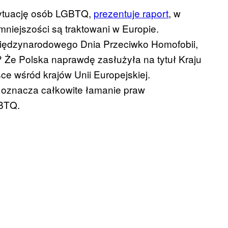
sytuację osób LGBTQ,
prezentuje raport
, w
mniejszości są traktowani w Europie.
 Międzynarodowego Dnia Przeciwko Homofobii,
ku? Że Polska naprawdę zasłużyła na tytuł Kraju
ce wśród krajów Unii Europejskiej.
 oznacza całkowite łamanie praw
GBTQ.