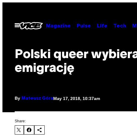
Skip
to
content
Open
Magazine
Pulse
Life
Tech
M
Menu
Polski queer wybier
emigrację
By
May 17, 2018, 10:37am
Mateusz Góra
Share: