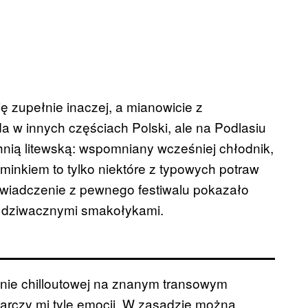
ę zupełnie inaczej, a mianowicie z
a w innych częściach Polski, ale na Podlasiu
nią litewską: wspomniany wcześniej chłodnik,
 kminkiem to tylko niektóre z typowych potraw
świadczenie z pewnego festiwalu pokazało
co dziwacznymi smakołykami.
nie chilloutowej na znanym transowym
starczy mi tyle emocji. W zasadzie można