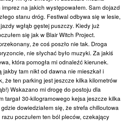
ch imprez na jakich występowałem. Sam dojazd
złego stanu dróg. Festiwal odbywa się w lesie,
w jazdy wgłąb gęstej puszczy. Kiedy już
zułem się jak w Blair Witch Project.
przekonany, że coś poszło nie tak. Droga
ryzoncie, nie słychać było muzyki. Za jakiś
ewa, która pomogła mi odnaleźć kierunek.
jakby tam nikt od dawna nie mieszkał i
 że ten parking jest jeszcze kilka kilometrów
głąb!) Wskazano mi drogę do postoju dla
m targał 30-kilogramowego kejsa jeszcze kilka
gdzie dowiedziałem się, że strefa chilloutowa
Od razu poczułem ten ból pleców, czekający