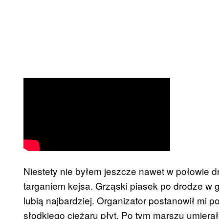
Niestety nie byłem jeszcze nawet w połowie d
targaniem kejsa. Grząski piasek po drodze w gó
lubią najbardziej. Organizator postanowił mi 
słodkiego ciężaru płyt. Po tym marszu umiera