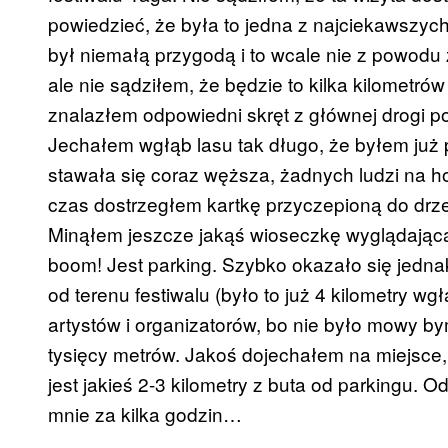
powiedzieć, że była to jedna z najciekawszy
był niemałą przygodą i to wcale nie z powodu 
ale nie sądziłem, że będzie to kilka kilometró
znalazłem odpowiedni skręt z głównej drogi poc
Jechałem wgłąb lasu tak długo, że byłem już 
stawała się coraz węższa, żadnych ludzi na ho
czas dostrzegłem kartkę przyczepioną do drz
Minąłem jeszcze jakąś wioseczkę wyglądającą 
boom! Jest parking. Szybko okazało się jednak,
od terenu festiwalu (było to już 4 kilometry w
artystów i organizatorów, bo nie było mowy by
tysięcy metrów. Jakoś dojechałem na miejsce, 
jest jakieś 2-3 kilometry z buta od parkingu. 
mnie za kilka godzin…