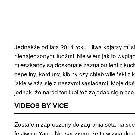
Jednakże od lata 2014 roku Litwa kojarzy mi si
nienajedzonymi ludźmi. Nie wiem jak to wygląd
mieszkańcy są doskonale zaznajomieni z kuch
cepeliny, kołduny, kibiny czy chleb wileński z
jakie wiążą się z naszymi sąsiadami. Moje do
jednak, że naród ten lubi też zajadać się nie
VIDEOS BY VICE
Zostałem zaproszony do zagrania seta na sce
festiwalu Yaga. Nie sądziłem, że ta wizyta do