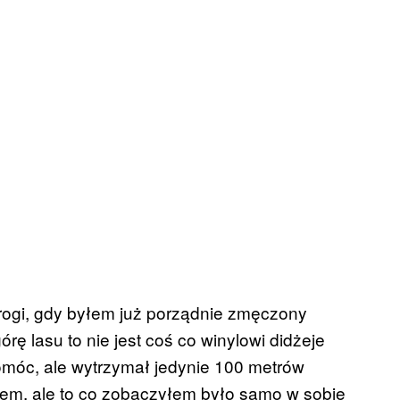
rogi, gdy byłem już porządnie zmęczony
rę lasu to nie jest coś co winylowi didżeje
pomóc, ale wytrzymał jedynie 100 metrów
łem, ale to co zobaczyłem było samo w sobie