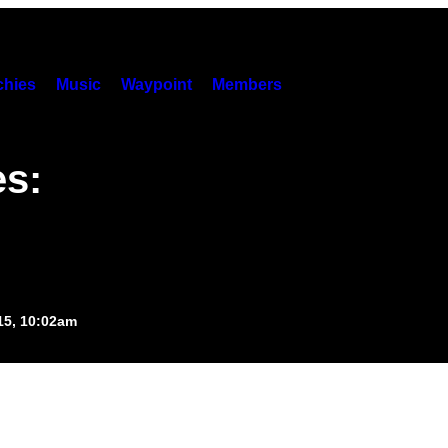
hies
Music
Waypoint
Members
: ​
015, 10:02am