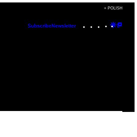
+ POLISH
Instagram
TikTok
YouTube
Google
Googl
Subscribe
Newsletter
Discover
Top
Posts