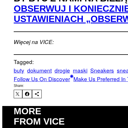
OBSERWUJ I KONIECZNI
USTAWIENIACH „OBSER
Więcej na VICE:
Tagged:
buty
dokument
drogie
maski
Sneakers
sne
Follow Us On Discover
Make Us Preferred In 
Share:
MORE
FROM VICE