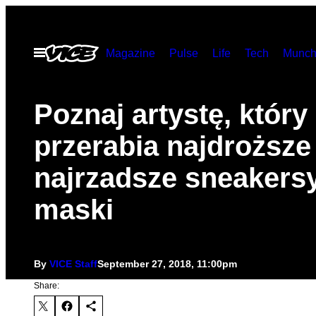
Skip
to
Open
Magazine
Pulse
Life
Tech
Munch
content
Menu
Poznaj artystę, który
przerabia najdroższe 
najrzadsze sneakers
maski
By
VICE Staff
September 27, 2018, 11:00pm
Share: