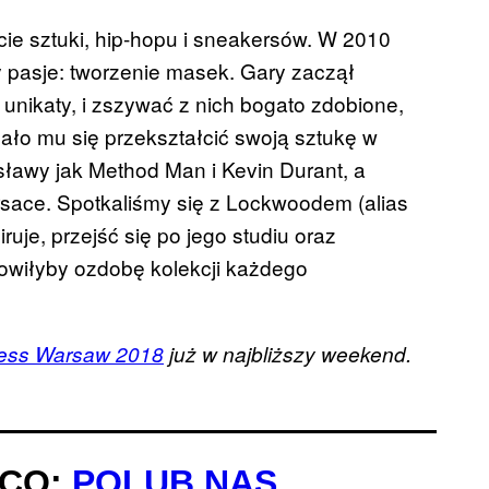
e sztuki, hip-hopu i sneakersów. W 2010
y pasje: tworzenie masek. Gary zaczął
unikaty, i zszywać z nich bogato zdobione,
ało mu się przekształcić swoją sztukę w
 sławy jak Method Man i Kevin Durant, a
ersace. Spotkaliśmy się z Lockwoodem (alias
ruje, przejść się po jego studiu oraz
nowiłyby ozdobę kolekcji każdego
ess Warsaw 2018
już w najbliższy weekend.
ĄCO:
POLUB NAS,