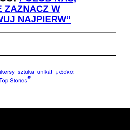
E ZAZNACZ W
WUJ NAJPIERW”
akersy
sztuka
unikát
μάσκα
Top Stories