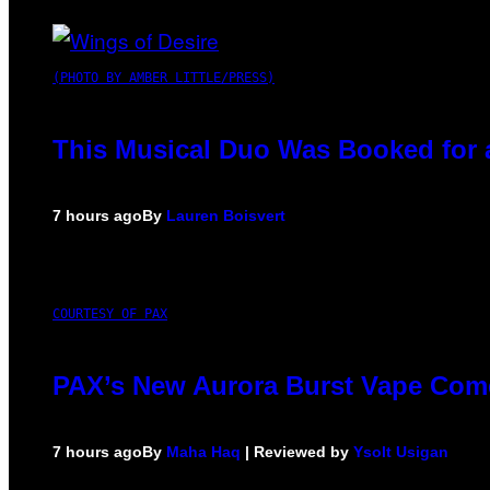
(PHOTO BY AMBER LITTLE/PRESS)
This Musical Duo Was Booked for a 
7 hours ago
By
Lauren Boisvert
COURTESY OF PAX
PAX’s New Aurora Burst Vape Come
7 hours ago
By
Maha Haq
| Reviewed by
Ysolt Usigan