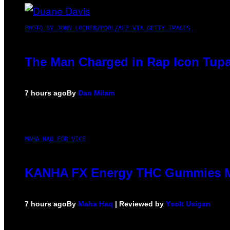
PHOTO BY JOHN LOCHER/POOL/AFP VIA GETTY IMAGES
The Man Charged in Rap Icon Tupa
7 hours ago
By
Dan Milam
MAHA HAQ FOR VICE
KANHA FX Energy THC Gummies Ma
7 hours ago
By
Maha Haq
| Reviewed by
Ysolt Usigan