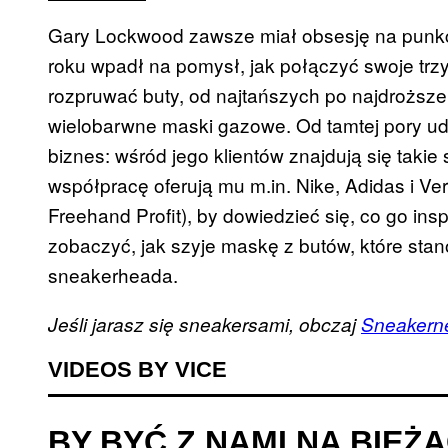
Gary Lockwood zawsze miał obsesję na punkci
roku wpadł na pomysł, jak połączyć swoje trz
rozpruwać buty, od najtańszych po najdroższe 
wielobarwne maski gazowe. Od tamtej pory ud
biznes: wśród jego klientów znajdują się takie
współpracę oferują mu m.in. Nike, Adidas i V
Freehand Profit), by dowiedzieć się, co go inspi
zobaczyć, jak szyje maskę z butów, które sta
sneakerheada.
Jeśli jarasz się sneakersami, obczaj
Sneakern
VIDEOS BY VICE
BY BYĆ Z NAMI NA BIEŻ