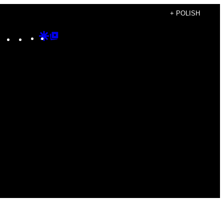
+ POLISH
Instagram
TikTok
YouTube
Google
Google
Discover
Top
Posts