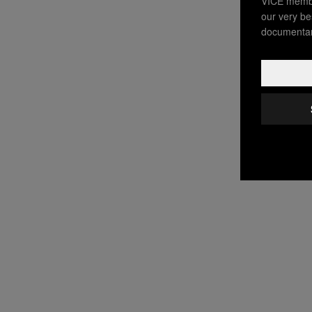
VICE membe
our very be
documentar