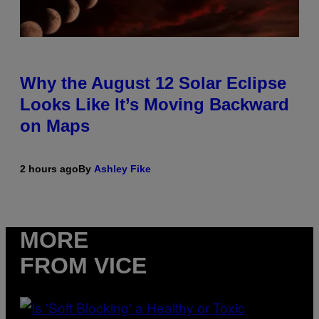
Why the August 12 Solar Eclipse
Looks Like It’s Moving Backward
on Maps
2 hours ago
By
Ashley Fike
MORE
FROM VICE