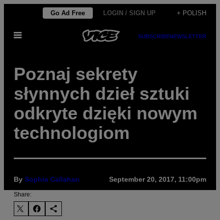
Skip
Go Ad Free
LOGIN / SIGN UP
+ POLISH
to
Open
content
SUBSCRIBE
NEWSLETTER
Menu
Poznaj sekrety
słynnych dzieł sztuki
odkryte dzięki nowym
technologiom
By
Sophia Callahan
September 20, 2017, 11:00pm
Share: