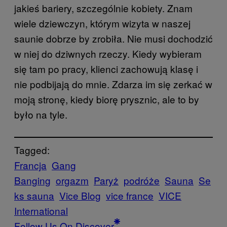
jakieś bariery, szczególnie kobiety. Znam
wiele dziewczyn, którym wizyta w naszej
saunie dobrze by zrobiła. Nie musi dochodzić
w niej do dziwnych rzeczy. Kiedy wybieram
się tam po pracy, klienci zachowują klasę i
nie podbijają do mnie. Zdarza im się zerkać w
moją stronę, kiedy biorę prysznic, ale to by
było na tyle.
Tagged:
Francja
Gang
Banging
orgazm
Paryż
podróże
Sauna
Se
ks sauna
Vice Blog
vice france
VICE
International
Follow Us On Discover