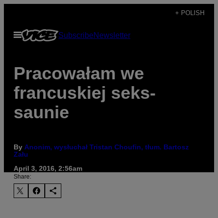
Skip
+ POLISH
to
Open
Subscribe
Newsletter
content
Menu
Pracowałam we
francuskiej seks-
saunie
By
Anonim, wysłuchał Tristan Choufin, tłum. Bartosz
Zału
April 3, 2016, 2:56am
Share: