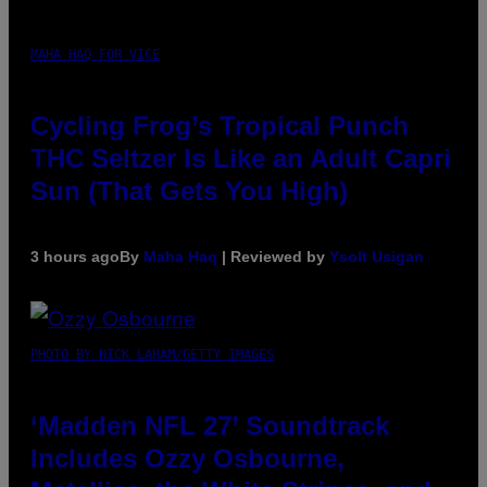
MAHA HAQ FOR VICE
Cycling Frog’s Tropical Punch
THC Seltzer Is Like an Adult Capri
Sun (That Gets You High)
3 hours ago
By
Maha Haq
| Reviewed by
Ysolt Usigan
PHOTO BY NICK LAHAM/GETTY IMAGES
‘Madden NFL 27’ Soundtrack
Includes Ozzy Osbourne,