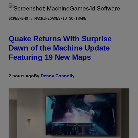
SCREENSHOT: MACHINEGAMES/ID SOFTWARE
Quake Returns With Surprise
Dawn of the Machine Update
Featuring 19 New Maps
2 hours ago
By
Denny Connolly