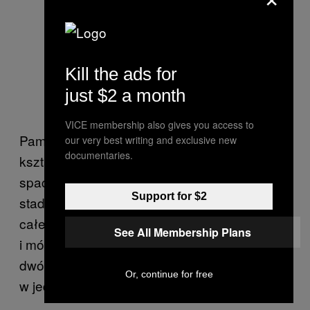
Kill the ads for
just $2 a month
VICE membership also gives you access to
Pamiętam też pewną 40-latkę o wyraźnych
our very best writing and exclusive new
documentaries.
kształtach, która miała na sobie halkę i
spacerowała w niej po łaźni. Śledziło ją
Support for $2
stado napalonych pacjentów. Po obejściu
całej sauny podchodziła do nich pojedynczo
See All Membership Plans
i mówiła: „Ty, tak. Ty, nie”. Wybrała sobie
dwóch do trójkąta, po czym wszyscy zniknęli
Or, continue for free
w jednym z pomieszczeń.