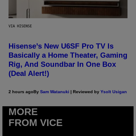
VIA HISENSE
Hisense’s New U6SF Pro TV Is
Basically a Home Theater, Gaming
Rig, And Soundbar In One Box
(Deal Alert!)
2 hours ago
By
Sam Watanuki
| Reviewed by
Ysolt Usigan
MORE
FROM VICE