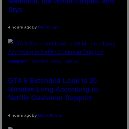
Metallica, the White Stripes, and
Styx
4 hours ago
By
Dan Milam
SCREENSHOT: ROCKSTAR GAMES, NETFLIX
GTA 6 Extended Look is 20
Minutes Long According to
Netflix Customer Support
4 hours ago
By
Brent Koepp