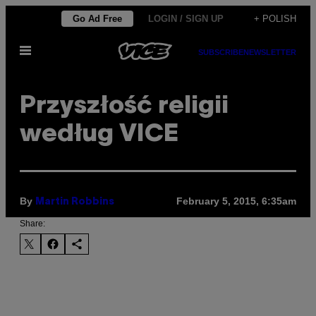
Skip
Go Ad Free
LOGIN / SIGN UP
+ POLISH
to
Open
content
SUBSCRIBE
NEWSLETTER
Menu
Przyszłość religii
według VICE
By
February 5, 2015, 6:35am
Martin Robbins
Share: