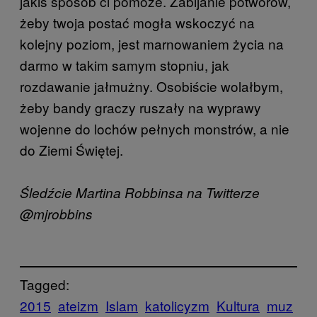
jakiś sposób ci pomoże. Zabijanie potworów,
żeby twoja postać mogła wskoczyć na
kolejny poziom, jest marnowaniem życia na
darmo w takim samym stopniu, jak
rozdawanie jałmużny. Osobiście wolałbym,
żeby bandy graczy ruszały na wyprawy
wojenne do lochów pełnych monstrów, a nie
do Ziemi Świętej.
Śledźcie Martina Robbinsa na Twitterze
@mjrobbins
Tagged:
2015
ateizm
Islam
katolicyzm
Kultura
muz