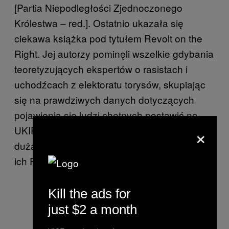
[Partia Niepodległości Zjednoczonego
Królestwa – red.]. Ostatnio ukazała się
ciekawa książka pod tytułem Revolt on the
Right. Jej autorzy pominęli wszelkie gdybania
teoretyzujących ekspertów o rasistach i
uchodźcach z elektoratu torysów, skupiając
się na prawdziwych danych dotyczących
pojawienia się ludzi chętnych postawić na
×
UKIP. I głęboko pośród tych statystyk znaleźli
dużą pulę uśpionych głosujących. Nazwali
ich Pominiętymi.
Kill the ads for
just $2 a month