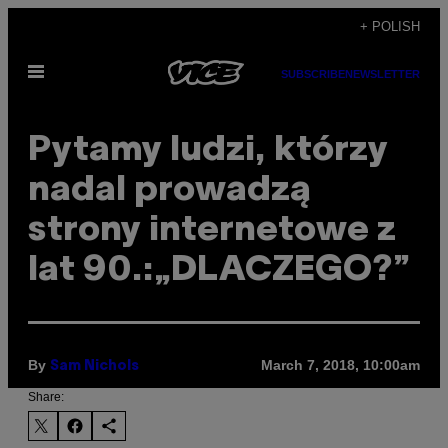
Skip
+ POLISH
to
Open
content
SUBSCRIBE
NEWSLETTER
Menu
Pytamy ludzi, którzy
nadal prowadzą
strony internetowe z
lat 90.:„DLACZEGO?”
By
March 7, 2018, 10:00am
Sam Nichols
Share: