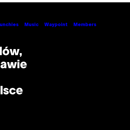
unchies
Music
Waypoint
Members
dów,
tawie
lsce