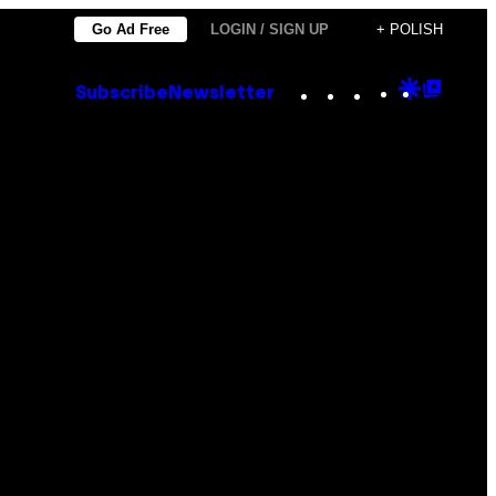
Go Ad Free
LOGIN / SIGN UP
+ POLISH
Instagram
TikTok
YouTube
Google
Goog
Subscribe
Newsletter
Discove
Top
Posts