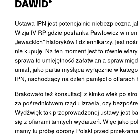
DAWID*
Ustawa IPN jest potencjalnie niebezpieczna j
Wizja IV RP gdzie posłanka Pawłowicz w nien
„lewackich” historyków i dziennikarzy, jest nośn
nie kupuję. Na ten moment jest to równie wia
sprawa to umiejętność załatwiania spraw międ
umiał, jako partia myśląca wyłącznie w katego
IPN, nachodzący na dzień pamięci o ofiarach Ho
Brakowało też konsultacji z kimkolwiek po stro
za pośrednictwem rządu Izraela, czy bezpośre
Wydźwięk tak przeprowadzonej ustawy jest bar
się z ofiarami tamtych wydarzeń. Więc jako pol
mamy tu próbę obrony Polski przed przekłama