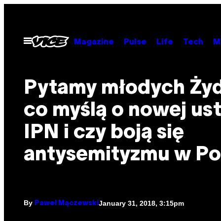
Skip
to
content
Open
Magazine
Pulse
Life
Tech
M
Menu
Pytamy młodych Ży
co myślą o nowej us
IPN i czy boją się
antysemityzmu w Po
By
January 31, 2018, 3:15pm
Paweł Mączewski