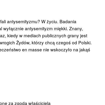
 fali antysemityzmu? W życiu. Badania
l wyłącznie antysemityzm miękki. Znany,
 raz, kiedy w mediach publicznych grany jest
wrogich Żydów, którzy chcą czegoś od Polski.
ołeczeństwo en masse nie wskoczyło na jakąś
ione za zgodą właściciela