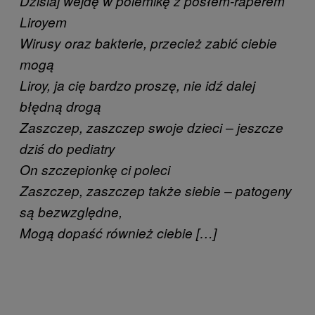
Dzisiaj wejdę w polemikę z posłem-raperem
Liroyem
Wirusy oraz bakterie, przecież zabić ciebie
mogą
Liroy, ja cię bardzo proszę, nie idź dalej
błędną drogą
Zaszczep, zaszczep swoje dzieci – jeszcze
dziś do pediatry
On szczepionkę ci poleci
Zaszczep, zaszczep także siebie – patogeny
są bezwzględne,
Mogą dopaść również ciebie […]