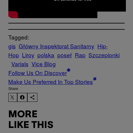
Tagged:
gis
Główny Inspektorat Sanitarny
Hip-
Hop
Liroy
polska
poseł
Rap
Szczepionki
Varials
Vice Blog
Follow Us On Discover
Make Us Preferred In Top Stories
Share:
MORE
LIKE THIS