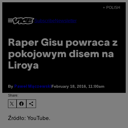
Skip
+ POLISH
to
Open
Subscribe
Newsletter
content
Menu
Raper Gisu powraca z
pokojowym disem na
Liroya
By
February 18, 2016, 11:00am
Paweł Mączewski
Share:
Źródło: YouTube.