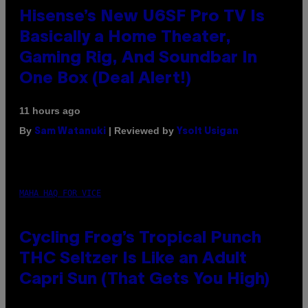
Hisense’s New U6SF Pro TV Is
Basically a Home Theater,
Gaming Rig, And Soundbar In
One Box (Deal Alert!)
11 hours ago
By
| Reviewed by
Sam Watanuki
Ysolt Usigan
MAHA HAQ FOR VICE
Cycling Frog’s Tropical Punch
THC Seltzer Is Like an Adult
Capri Sun (That Gets You High)