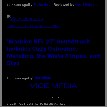
By
| Reviewed by
12 hours ago
Maha Haq
Ysolt Usigan
PHOTO BY NICK LAHAM/GETTY IMAGES
‘Madden NFL 27’ Soundtrack
Includes Ozzy Osbourne,
Metallica, the White Stripes, and
Styx
By
13 hours ago
Dan Milam
VICE
MEDIA
INSTAGRAM
TIKTOK
YOUTUBE
© 2026 VICE DIGITAL PUBLISHING, LLC