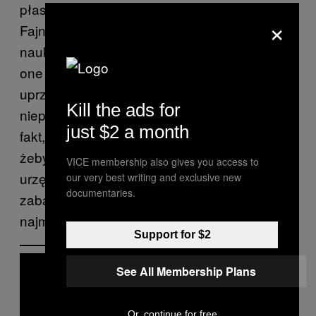
płaska i pytać, czy w brzuchu jest tlen?
×
Fajnie, jeżeli posiłkujemy się przy tym
naukowymi faktami – i chcę wierzyć, że mają
one większe znaczenie, niż własne
uprzedzenia lub wątpliwości. Taki już ze mnie
Kill the ads for
niepoprawny optymista. Puentą tej historii jest
just $2 a month
fakt, że państwowy urzędnik udaje rapera,
żeby skontaktować się raperem, który został
VICE membership also gives you access to
urzędnikiem państwowym – i to jest tak
our very best writing and exclusive new
documentaries.
zabawne, że chyba znów odpalę sobie
najmilszy diss, jaki ostatnio słyszałem.
Support for $2
See All Membership Plans
Or, continue for free