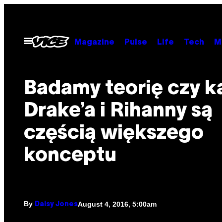
Skip
to
content
Open
Magazine
Pulse
Life
Tech
M
Menu
Badamy teorię czy k
Drake’a i Rihanny są
częścią większego
konceptu
By
August 4, 2016, 5:00am
Daisy Jones