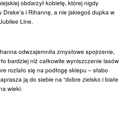
ejskiej obdarzył kobietę, której nigdy
y Drake’a i Rihannę, a nie jakiegoś dupka w
Jubilee Line.
Rihanna odwzajemniła zmysłowe spojrzenie,
yło bardziej niż całkowite wyniszczenie lasów
re rozlało się na podłogę sklepu – słabo
aprasza ją do siebie na “dobre zielsko i białe
na wieki.