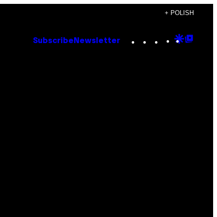
+ POLISH
Instagram
TikTok
YouTube
Google
Goog
Subscribe
Newsletter
Discove
Top
Posts