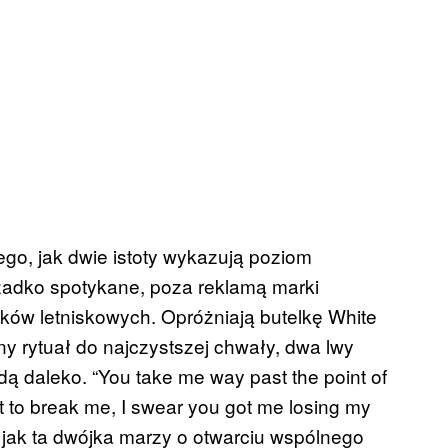
o, jak dwie istoty wykazują poziom
rzadko spotykane, poza reklamą marki
ków letniskowych. Opróżniają butelkę White
ny rytuał do najczystszej chwały, dwa lwy
dą daleko. “You take me way past the point of
t to break me, I swear you got me losing my
c jak ta dwójka marzy o otwarciu wspólnego