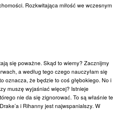
uchomości. Rozkwitająca miłość we wczesnym
 stają się poważne. Skąd to wiemy? Zacznijmy
 barwach, a według tego czego nauczyłam się
to oznacza, że będzie to coś głębokiego. No i
Czy muszę wyjaśniać więcej? Istnieje
órego nie da się zignorować. To są właśnie te
t Drake’a i Rihanny jest najwspanialszy. W