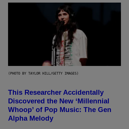
(PHOTO BY TAYLOR HILL/GETTY IMAGES)
This Researcher Accidentally
Discovered the New ‘Millennial
Whoop’ of Pop Music: The Gen
Alpha Melody