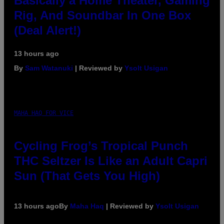
Basically a Home Theater, Gaming
Rig, And Soundbar In One Box
(Deal Alert!)
13 hours ago
By
Sam Watanuki
| Reviewed by
Ysolt Usigan
MAHA HAQ FOR VICE
Cycling Frog’s Tropical Punch
THC Seltzer Is Like an Adult Capri
Sun (That Gets You High)
13 hours ago
By
Maha Haq
| Reviewed by
Ysolt Usigan