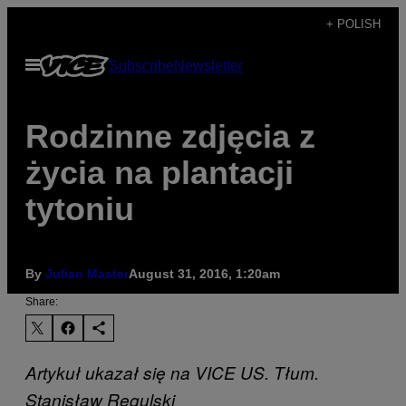
Skip
+ POLISH
to
Open
Subscribe
Newsletter
content
Menu
Rodzinne zdjęcia z
życia na plantacji
tytoniu
By
Julian Master
August 31, 2016, 1:20am
Share:
Artykuł ukazał się na VICE US. Tłum.
Stanisław Regulski