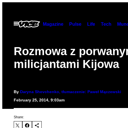
Skip
to
content
Open
Magazine
Pulse
Life
Tech
Munc
Menu
Rozmowa z porwany
milicjantami Kijowa
By
Daryna Shevchenko, tłumaczenie: Paweł Mączewski
February 25, 2014, 9:03am
Share: