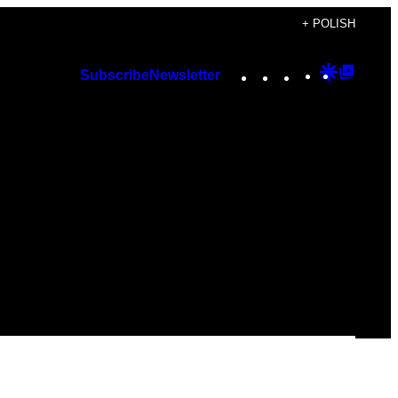
+ POLISH
Instagram
TikTok
YouTube
Google
Googl
Subscribe
Newsletter
Discover
Top
Posts