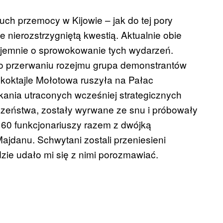
h przemocy w Kijowie – jak do tej pory
 nierozstrzygniętą kwestią. Aktualnie obie
wzajemnie o sprowokowanie tych wydarzeń.
po przerwaniu rozejmu grupa demonstrantów
 koktajle Mołotowa ruszyła na Pałac
kania utraconych wcześniej strategicznych
czeństwa, zostały wyrwane ze snu i próbowały
o 60 funkcjonariuszy razem z dwójką
jdanu. Schwytani zostali przeniesieni
ie udało mi się z nimi porozmawiać.