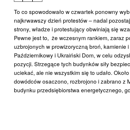
To co spowodowało w czwartek ponowny wybuc
najkrwawszy dzień protestów – nadal pozostaje
strony, władze i protestujący obwiniają się 
Pewne jest to, że wczesnym rankiem, zaraz 
uzbrojonych w prowizoryczną broń, kamienie i
Październikowy i Ukraiński Dom, w celu odzys
pozycji. Strzegące tych budynków siły bezpie
uciekać, ale nie wszystkim się to udało. Okoł
dowódców osaczono, rozbrojono i zabrano z Ma
budynku przedsiębiorstwa energetycznego, gdz