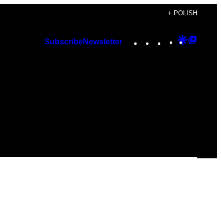
+ POLISH
Instagram
TikTok
YouTube
Google
Googl
Subscribe
Newsletter
Discover
Top
Posts