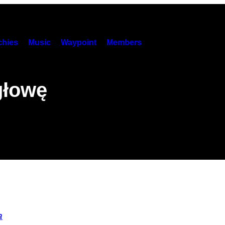
hies
Music
Waypoint
Members
głowę
a