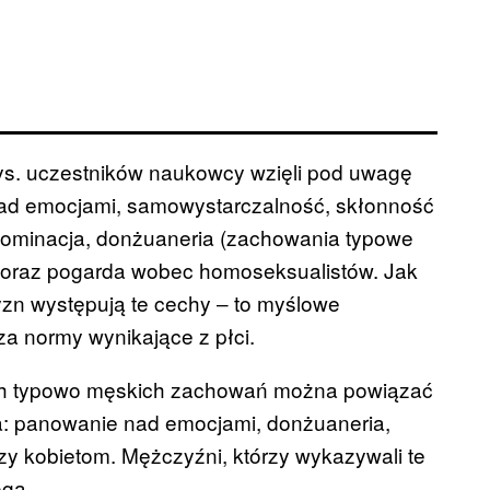
ys. uczestników naukowcy wzięli pod uwagę
nad emocjami, samowystarczalność, skłonność
dominacja, donżuaneria (zachowania typowe
i oraz pogarda wobec homoseksualistów. Jak
zn występują te cechy ‒ to myślowe
za normy wynikające z płci.
tych typowo męskich zachowań można powiązać
ja: panowanie nad emocjami, donżuaneria,
y kobietom. Mężczyźni, którzy wykazywali te
oga.