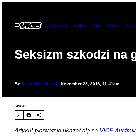
Skip
to
content
Open
Magazine
Pulse
Life
Tech
Munc
Menu
Seksizm szkodzi na 
By
Katherine Gillespie
November 23, 2016, 11:41am
Share:
Artykuł pierwotnie ukazał się na
VICE Australi