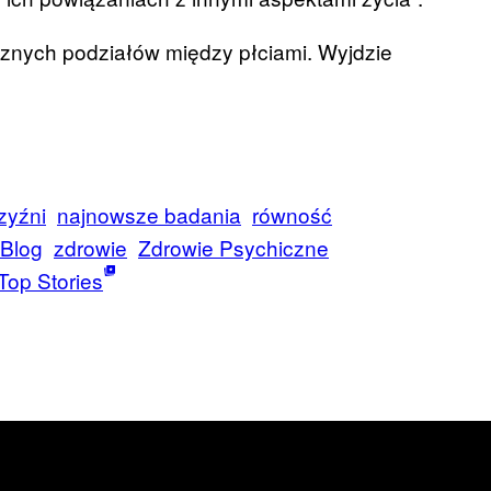
cznych podziałów między płciami. Wyjdzie
zyźni
najnowsze badania
równość
 Blog
zdrowie
Zdrowie Psychiczne
Top Stories