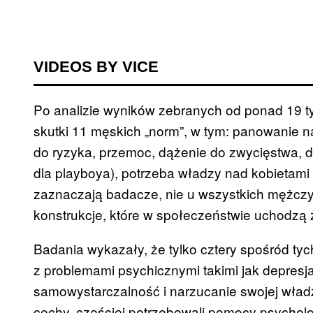
VIDEOS BY VICE
Po analizie wyników zebranych od ponad 19 t
skutki 11 męskich „norm”, w tym: panowanie 
do ryzyka, przemoc, dążenie do zwycięstwa, 
dla playboya), potrzeba władzy nad kobietam
zaznaczają badacze, nie u wszystkich mężczy
konstrukcje, które w społeczeństwie uchodzą 
Badania wykazały, że tylko cztery spośród 
z problemami psychicznymi takimi jak depres
samowystarczalność i narzucanie swojej władz
cechy, częściej potrzebowali pomocy psychol