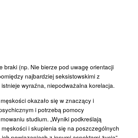
braki (np. Nie bierze pod uwagę orientacji
pomiędzy najbardziej seksistowskimi z
stnieje wyraźna, niepodważalna korelacja.
m męskości okazało się w znaczący i
psychicznym i potrzebą pomocy
mowaniu studium. „Wyniki podkreślają
męskości i skupienia się na poszczególnych
ich powiązaniach z innymi aspektami życia”.