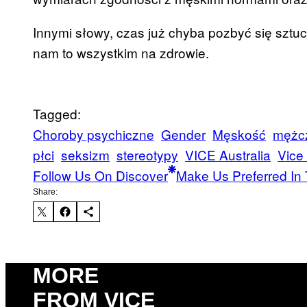
Innymi słowy, czas już chyba pozbyć się sztu
nam to wszystkim na zdrowie.
Tagged:
Choroby psychiczne
Gender
Męskość
mężc
płci
seksizm
stereotypy
VICE Australia
Vice
Follow Us On Discover
Make Us Preferred In 
Share:
MORE
FROM VICE