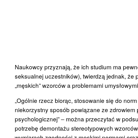
Naukowcy przyznają, że ich studium ma pewne 
seksualnej uczestników), twierdzą jednak, że 
„męskich” wzorców a problemami umysłowymi i
„Ogólnie rzecz biorąc, stosowanie się do nor
niekorzystny sposób powiązane ze zdrowiem 
psychologicznej” ‒ można przeczytać w podsu
potrzebę demontażu stereotypowych wzorców 
wymiarach zgodności z męskimi normami oraz 