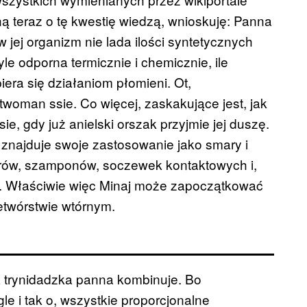
ą teraz o tę kwestię wiedzą, wnioskuję: Panna
w jej organizm nie lada ilości syntetycznych
le odporna termicznie i chemicznie, ile
piera się działaniom płomieni. Ot,
oman ssie. Co więcej, zaskakujące jest, jak
e, gdy już anielski orszak przyjmie jej duszę.
u znajduje swoje zastosowanie jako smary i
kierów, szamponów, soczewek kontaktowych i,
si. Właściwie więc Minaj może zapoczątkować
zetwórstwie wtórnym.
ta trynidadzka panna kombinuje. Bo
e i tak o, wszystkie proporcjonalne