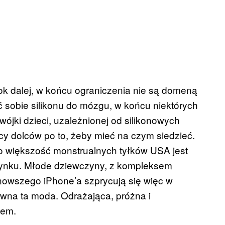
k dalej, w końcu ograniczenia nie są domeną
ć sobie silikonu do mózgu, w końcu niektórych
wójki dzieci, uzależnionej od silikonowych
ęcy dolców po to, żeby mieć na czym siedzieć.
o większość monstrualnych tyłków USA jest
rynku. Młode dziewczyny, z kompleksem
ajnowszego iPhone’a szprycują się więc w
wna ta moda. Odrażająca, próżna i
óżem.