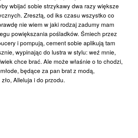
yby wbijać sobie strzykawy dwa razy większe
tycznych. Zresztą, od iks czasu wszystko co
aprawdę nie wiem w jaki rodzaj zadumy mam
biegu powiększania pośladków. Śmiech przez
mpucery i pompują, cement sobie aplikują tam
sznie, wypinając do lustra w stylu: weź mnie,
olwiek chce brać. Ale może właśnie o to chodzi,
c młode, będące za pan brat z modą,
zło, Alleluja i do przodu.