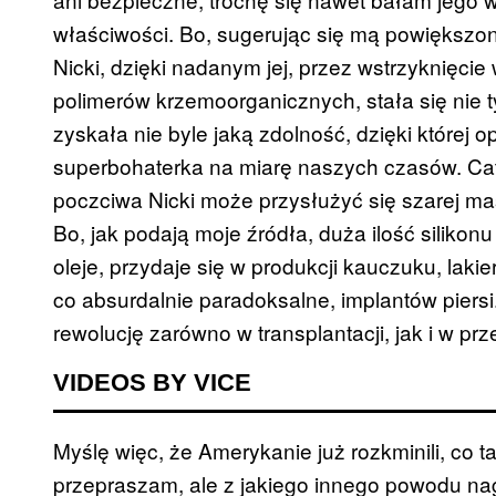
właściwości. Bo, sugerując się mą powiększon
Nicki, dzięki nadanym jej, przez wstrzyknięcie 
polimerów krzemoorganicznych, stała się nie ty
zyskała nie byle jaką zdolność, dzięki której o
superbohaterka na miarę naszych czasów. Catw
poczciwa Nicki może przysłużyć się szarej masi
Bo, jak podają moje źródła, duża ilość silikon
oleje, przydaje się w produkcji kauczuku, la
co absurdalnie paradoksalne, implantów pier
rewolucję zarówno w transplantacji, jak i w pr
VIDEOS BY VICE
Myślę więc, że Amerykanie już rozkminili, co 
przepraszam, ale z jakiego innego powodu nagl