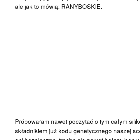
ale jak to mówią: RANYBOSKIE.
Próbowałam nawet poczytać o tym całym siliko
składnikiem już kodu genetycznego naszej scen
ani bezpieczne, trochę się nawet bałam jego 