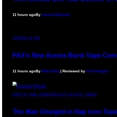
11 hours ago
By
Lauren Boisvert
COURTESY OF PAX
PAX’s New Aurora Burst Vape Come
11 hours ago
By
Maha Haq
| Reviewed by
Ysolt Usigan
PHOTO BY JOHN LOCHER/POOL/AFP VIA GETTY IMAGES
The Man Charged in Rap Icon Tupa