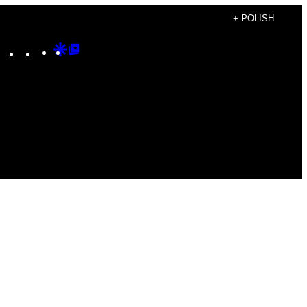
+ POLISH
Instagram
TikTok
YouTube
Google
Google
Discover
Top
Posts