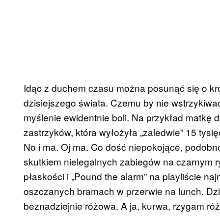
Idąc z duchem czasu można posunąć się o kro
dzisiejszego świata. Czemu by nie wstrzykiwa
myślenie ewidentnie boli. Na przykład matkę d
zastrzyków, która wyłożyła „zaledwie” 15 tysi
No i ma. Oj ma. Co dość niepokojące, podobn
skutkiem nielegalnych zabiegów na czarnym 
płaskości i „Pound the alarm” na playliście n
oszczanych bramach w przerwie na lunch.
Dzi
beznadziejnie różowa. A ja, kurwa, rzygam r