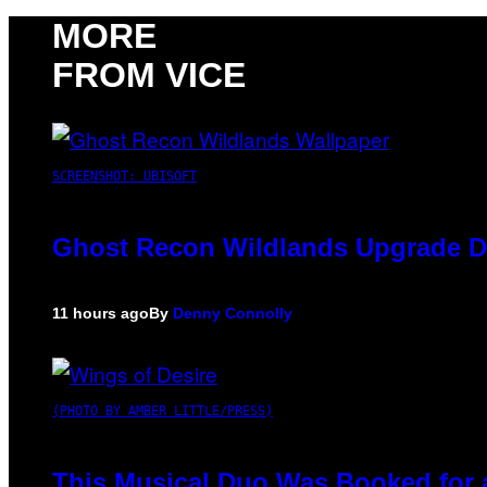
MORE
FROM VICE
SCREENSHOT: UBISOFT
Ghost Recon Wildlands Upgrade De
11 hours ago
By
Denny Connolly
(PHOTO BY AMBER LITTLE/PRESS)
This Musical Duo Was Booked for a 