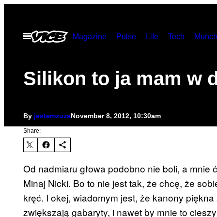
Skip
to
Open
Magazine
Pulse
Life
Tech
Munch
content
Menu
Silikon to ja mam w 
By
jestemzuza
November 8, 2012, 10:30am
Share:
Od nadmiaru głowa podobno nie boli, a mnie ć
Minaj Nicki. Bo to nie jest tak, że chcę, że so
kręć. I okej, wiadomym jest, że kanony piękna s
zwiększają gabaryty, i nawet by mnie to cieszył