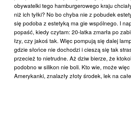
obywatelki tego hamburgerowego kraju chciał
niż ich tyłki? No bo chyba nie z pobudek este
się podoba z estetyką ma gie wspólnego. I n
popaść, kiedy czytam: 20-latka zmarła po za
łzy, czy jakoś tak. Więc pompują się dalej la
gdzie słońce nie dochodzi i cieszą się tak stra
przecież to nietrudne. Aż dziw bierze, że ktok
podobno w silikon nie boli. Kto wie, może wię
Amerykanki, znalazły złoty środek, lek na całe 