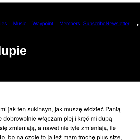
ies
Music
Waypoint
Members
Subscribe
Newsletter
dupie
mi jak ten sukinsyn, jak muszę widzieć Panią
bie dobrowolnie włączam plej i kręć mi dupą
ię zmieniają, a nawet nie tyle zmieniają, ile
o, bo na czole to ja też mam trochę plus size,