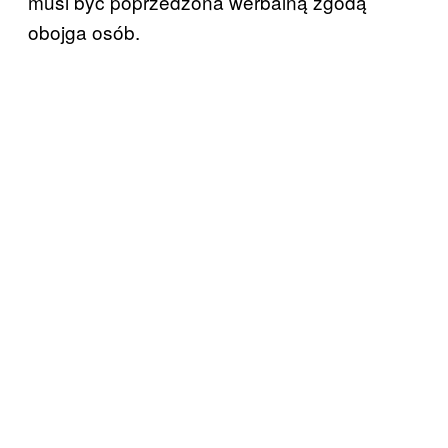
musi być poprzedzona werbalną zgodą
obojga osób.