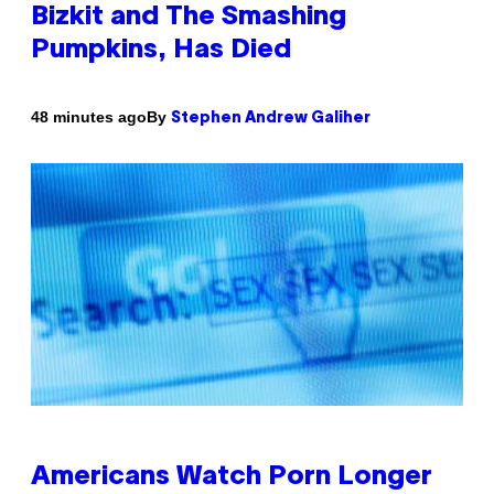
Bizkit and The Smashing
Pumpkins, Has Died
By
48 minutes ago
Stephen Andrew Galiher
Americans Watch Porn Longer