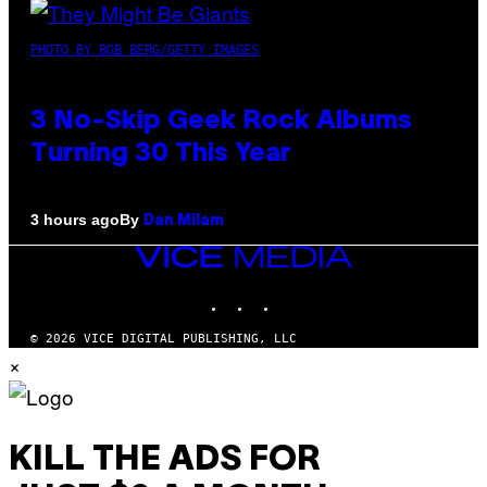
PHOTO BY BOB BERG/GETTY IMAGES
3 No-Skip Geek Rock Albums
Turning 30 This Year
By
3 hours ago
Dan Milam
VICE
MEDIA
INSTAGRAM
TIKTOK
YOUTUBE
© 2026 VICE DIGITAL PUBLISHING, LLC
×
KILL THE ADS FOR