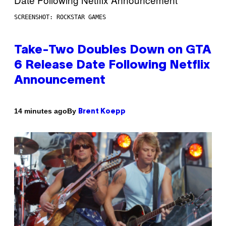
SCREENSHOT: ROCKSTAR GAMES
Take-Two Doubles Down on GTA
6 Release Date Following Netflix
Announcement
By
14 minutes ago
Brent Koepp