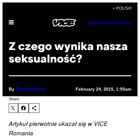
Skip
+ POLISH
to
Open
content
SUBSCRIBE
NEWSLETTER
Menu
Z czego wynika nasza
seksualność?
By
February 24, 2015, 1:55am
Ștefan Iancu
Share:
Artykuł pierwotnie ukazał się w VICE
Romania