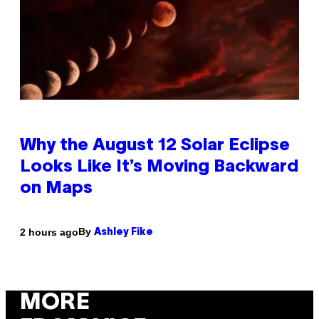
Why the August 12 Solar Eclipse
Looks Like It’s Moving Backward
on Maps
By
2 hours ago
Ashley Fike
MORE