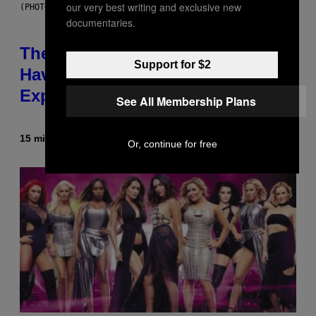
our very best writing and exclusive new
(PHOTO BY JO HALE/GETTY IMAGES)
documentaries.
The Entire Emotional Spectrum of
Support for $2
Having a Sibling Can Be
Explained in Just 4 Pop Songs
See All Membership Plans
15 minutes ago
By
Lauren Boisvert
Or, continue for free