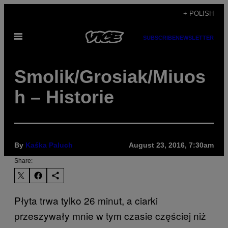
Skip
+ POLISH
to
Open
content
SUBSCRIBE
NEWSLETTER
Menu
Smolik/Grosiak/Miuos
h – Historie
By
Kaśka Paluch
August 23, 2016, 7:30am
Share:
Płyta trwa tylko 26 minut, a ciarki
przeszywały mnie w tym czasie częściej niż