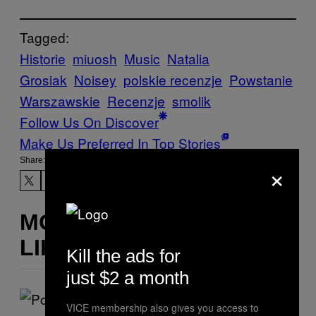
Tagged:
Historie
miuosh
Music
Natalia
Grosiak
Noisey
polskie recenzje
Powstanie
Warszawskie
Recenzje
smolik
Follow Us On Discover
Make Us Preferred In Top Stories
Share:
×
MORE
LIKE THIS
Kill the ads for
just $2 a month
VICE membership also gives you access to