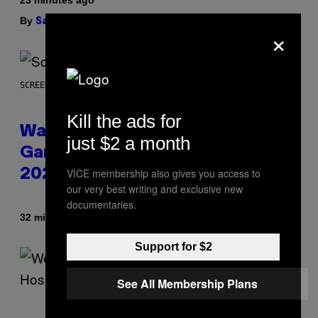
By
| Reviewed by
Sam Watanuki
Ysolt Usigan
×
SCREENSHOT: TRAILMARK GAMES
Kill the ads for
Warrior Cats Game Reveals
just $2 a month
Gameplay Footage and Confirms
VICE membership also gives you access to
2026 Release Window
our very best writing and exclusive new
documentaries.
By
32 minutes ago
Denny Connolly
Support for $2
See All Membership Plans