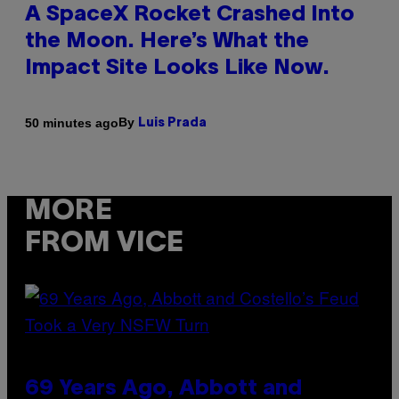
A SpaceX Rocket Crashed Into
the Moon. Here’s What the
Impact Site Looks Like Now.
By
50 minutes ago
Luis Prada
MORE
FROM VICE
69 Years Ago, Abbott and