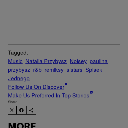
Tagged:
Music
Natalia Przybysz
Noisey
paulina
przybysz
r&b
remiksy
sistars
Spisek
Jednego
Follow Us On Discover
Make Us Preferred In Top Stories
Share:
MORE