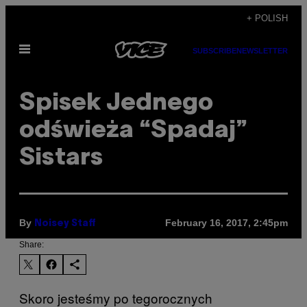
Skip
+ POLISH
to
Open
content
SUBSCRIBE
NEWSLETTER
Menu
Spisek Jednego
odświeża “Spadaj”
Sistars
By
February 16, 2017, 2:45pm
Noisey Staff
Share:
Skoro jesteśmy po tegorocznych