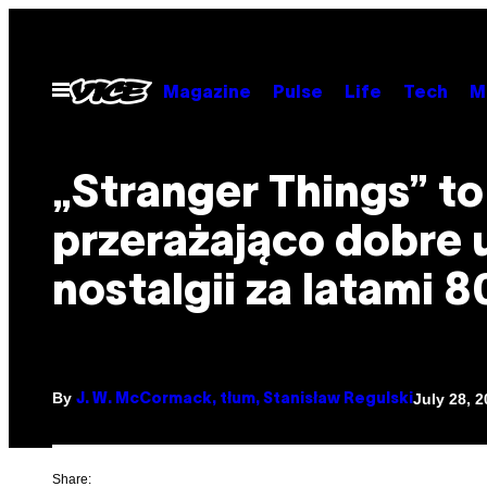
Skip
to
content
Open
Magazine
Pulse
Life
Tech
M
Menu
„Stranger Things” to
przerażająco dobre 
nostalgii za latami 8
By
July 28, 
J. W. McCormack, tłum, Stanisław Regulski
Share: