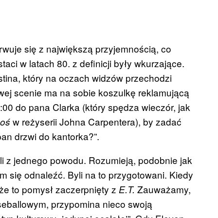
wuje się z największą przyjemnością, co
aci w latach 80. z definicji były wkurzające.
tina, który na oczach
widzów przechodzi
owej scenie ma na sobie koszulkę reklamującą
00 do pana Clarka (który spędza wieczór, jak
w reżyserii Johna
Carpentera
), by zadać
oś
an drzwi do kantorka?”.
ośli z jednego powodu. Rozumieją, podobnie jak
m się odnaleźć. Byli na to przygotowani. Kiedy
że to pomysł zaczerpnięty z
Zauważamy,
E.T.
aseballowym, przypomina nieco swoją