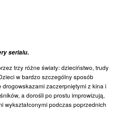
y serialu.
zez trzy różne światy: dzieciństwo, trudy
Dzieci w bardzo szczególny sposób
ię drogowskazami zaczerpniętymi z kina i
śników, a dorośli po prostu improwizują,
cami wykształconymi podczas poprzednich