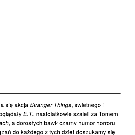
wa się akcja
, świetnego i
Stranger Things
i oglądały
, nastolatkowie szaleli za Tomem
E.T.
, a dorosłych bawił czarny humor horroru
iach
ązań do każdego z tych dzieł doszukamy się