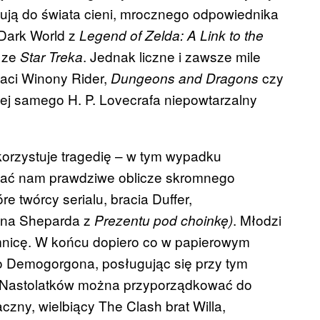
ują do świata cieni, mrocznego odpowiednika
Dark
World z
Legend of
Zelda
: A Link to the
 ze
. Jednak liczne i zawsze mile
Star
Treka
taci
Winony
Rider,
czy
Dungeons
and
Dragons
ej samego H. P.
Lovecrafa
niepowtarzalny
orzystuje tragedię – w tym wypadku
ać nam prawdziwe oblicze skromnego
re twórcy serialu, bracia
Duffer
,
ana
Sheparda
z
. Młodzi
Prezentu pod choinkę)
jemnicę. W końcu dopiero co w papierowym
o
Demogorgona
, posługując się przy tym
. Nastolatków można przyporządkować do
aczny, wielbiący The
Clash
brat Willa,