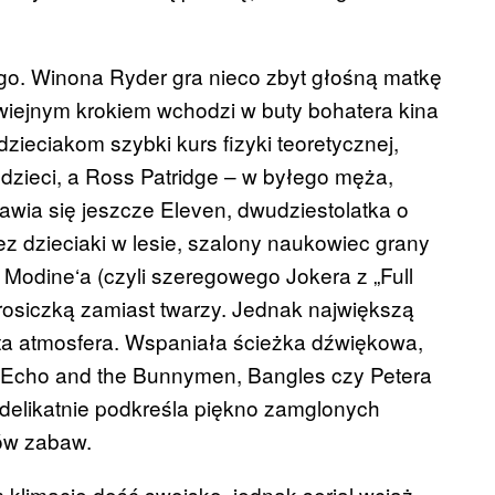
ego.
Winona
Ryder gra nieco zbyt głośną matkę
chwiejnym krokiem wchodzi w buty bohatera kina
zieciakom szybki kurs fizyki teoretycznej,
 dzieci, a Ross
Patridge
– w byłego męża,
awia się jeszcze
Eleven
, dwudziestolatka o
z dzieciaki w lesie, szalony naukowiec grany
w
Modine
‘a (czyli szeregowego Jokera z „Full
rosiczką zamiast twarzy. Jednak największą
sta atmosfera. Wspaniała ścieżka dźwiękowa,
 Echo and the
Bunnymen
,
Bangles
czy Petera
 delikatnie podkreśla piękno zamglonych
ów zabaw.
 klimacie dość swojsko, jednak serial wciąż