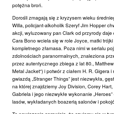
potężna broń.
Dorośli zmagają się z kryzysem wieku średni
Willa, policjant-alkoholik Szeryf Jim Hopper 
akcji, wyluzowany pan Clark od przyrody daje d
Cara Bono wciela się w role Joyce, matki trójki
kompletnego złamasa. Poza nimi w serialu poj
zdolnościach paranormalnych, znaleziona prze
przez autentycznego zbiega z lat 80., Matthe
Metal
Jacket
“) i potwór z ciałem H. R.
Gigera
i 
gwiazdą „
Stranger
Things
” jest niezwykła, gę
na której znajdziemy
Joy
Division
,
Corey
Hart,
Gabriela i jego niezwykłe wykonanie „
Heroes
”
lasów, wykładanych boazerią salonów i pokoj
Te nawiązania sprawiają, że czujemy się w tym