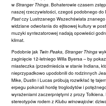
w
. Bohaterowie czasem zstęp
Stranger Things
naszej rzeczywistości, czegoś podobnego do
czy Lustrzanego Wszechświata znanego
Past
widziane odwołania do
ejtisowej
kultury w pos
muzyki syntezatorowej nadają opowieści godn
klimat.
Podobnie jak
wyk
Twin
Peaks
,
Stranger
Things
zaginięcie 12-letniego Willa
Byersa
– by pokaz
miasteczka (przedmieścia w stanie Indiana, któ
nieprzypadkowo upodobnili do rodzinnych Je
Mike, Dustin i Lucas próbują rozwikłać tę ta
erpegu
pokonali hordę troglodytów i potężneg
wyrażeniami zaczerpniętymi z prozy Tolkiena
stereotypów rodem z
: dziw
Klubu winowajców