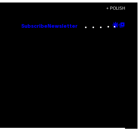
+ POLISH
Instagram
TikTok
YouTube
Google
Goog
Subscribe
Newsletter
Discove
Top
Posts