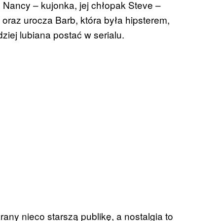
, Nancy – kujonka, jej chłopak Steve –
k oraz urocza
Barb
, która była hipsterem,
ej lubiana postać w serialu.
any nieco starszą publikę, a nostalgia to