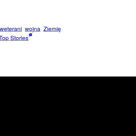
weterani
wojna
Ziemię
Top Stories