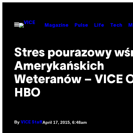
Skip
to
content
Open
Magazine
Pulse
Life
Tech
M
Menu
Stres pourazowy wś
Amerykańskich
Weteranów – VICE 
HBO
By
April 17, 2015, 6:48am
VICE Staff