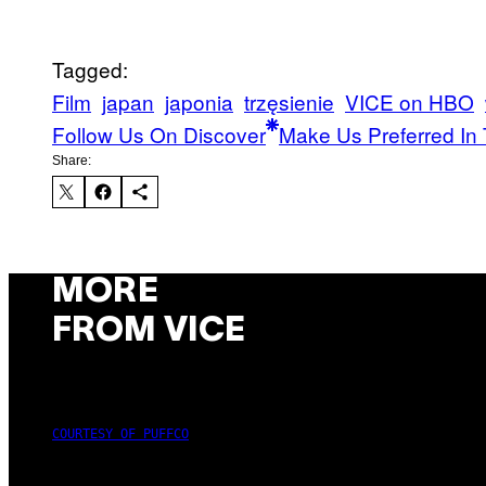
Tagged:
Film
japan
japonia
trzęsienie
VICE on HBO
Follow Us On Discover
Make Us Preferred In 
Share:
MORE
FROM VICE
COURTESY OF PUFFCO