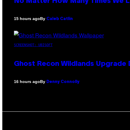
No Matter How Many Times We Lis
By
15 hours ago
Caleb Catlin
SCREENSHOT: UBISOFT
Ghost Recon Wildlands Upgrade 
By
16 hours ago
Denny Connolly