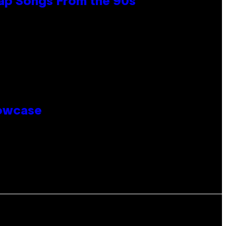
Rap Songs From the 90s
howcase