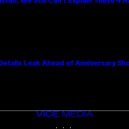
ten, We Still Can’t Explain These 4 
Details Leak Ahead of Anniversary S
VICE
MEDIA
INSTAGRAM
TIKTOK
YOUTUBE