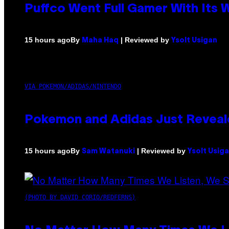
Puffco Went Full Gamer With Its
By
| Reviewed by
15 hours ago
Maha Haq
Ysolt Usigan
VIA POKEMON/ADIDAS/NINTENDO
Pokemon and Adidas Just Reveal
By
| Reviewed by
15 hours ago
Sam Watanuki
Ysolt Usig
(PHOTO BY DAVID CORIO/REDFERNS)