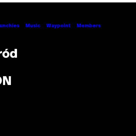
unchies
Music
Waypoint
Members
ród
ON