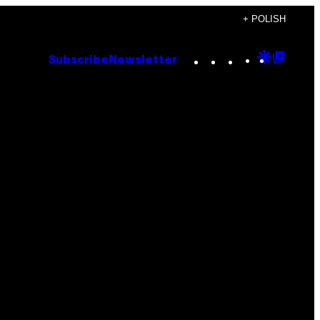
+ POLISH
Instagram
TikTok
YouTube
Google
Goog
Subscribe
Newsletter
Discove
Top
Posts