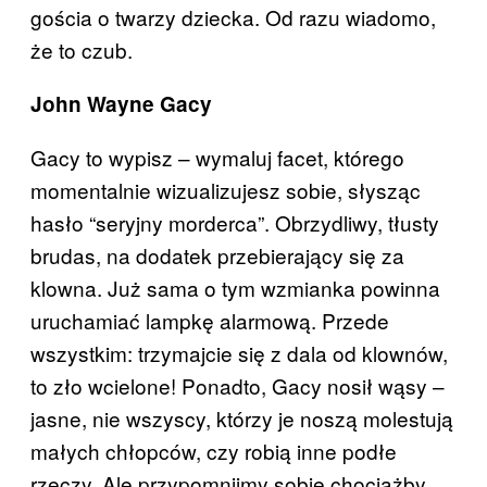
gościa o twarzy dziecka. Od razu wiadomo,
że to czub.
John Wayne Gacy
Gacy to wypisz – wymaluj facet, którego
momentalnie wizualizujesz sobie, słysząc
hasło “seryjny morderca”. Obrzydliwy, tłusty
brudas, na dodatek przebierający się za
klowna. Już sama o tym wzmianka powinna
uruchamiać lampkę alarmową. Przede
wszystkim: trzymajcie się z dala od klownów,
to zło wcielone! Ponadto, Gacy nosił wąsy –
jasne, nie wszyscy, którzy je noszą molestują
małych chłopców, czy robią inne podłe
rzeczy. Ale przypomnijmy sobie chociażby