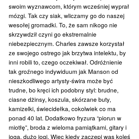
swoim wyznawcom, którym wcześniej wyprał
mózgi. Tak czy siak, wliczamy go do naszej
wesołej gromadki. To, że sam nikogo nie
skrzywdził czyni go ekstremalnie
niebezpiecznym. Charles zawsze korzystał
ze swojego ostrego jak brzytwa intelektu, by
inni robili to, czego oczekiwał. Odróżnienie
tak groźnego indywiduum jak Manson od
nieszkodliwego artysty-świra może być
trudne, bo kręci ich podobny styl: brudne,
ciasne dżinsy, koszula, skórzane buty,
kamizelki, świecidełka, cokolwiek co ma
ponad 40 lat. Dodatkowo fryzura “piorun w
miotłę”, broda z wieloma pamiątkami, gitary i
joga, dużo jogi. Więc kiedy zaczepi was koleś