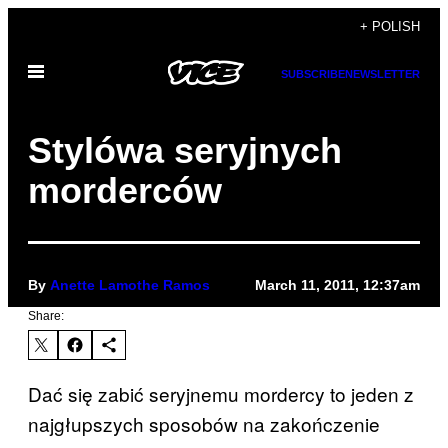
Skip
+ POLISH
to
Open
content
SUBSCRIBE
NEWSLETTER
Menu
Stylówa seryjnych
morderców
By
Anette Lamothe Ramos
March 11, 2011, 12:37am
Share:
Dać się zabić seryjnemu mordercy to jeden z
najgłupszych sposobów na zakończenie