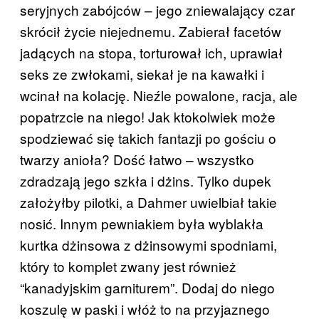
seryjnych zabójców – jego zniewalający czar
skrócił życie niejednemu. Zabierał facetów
jadących na stopa, torturował ich, uprawiał
seks ze zwłokami, siekał je na kawałki i
wcinał na kolację. Nieźle powalone, racja, ale
popatrzcie na niego! Jak ktokolwiek może
spodziewać się takich fantazji po gościu o
twarzy anioła? Dość łatwo – wszystko
zdradzają jego szkła i dżins. Tylko dupek
założyłby pilotki, a Dahmer uwielbiał takie
nosić. Innym pewniakiem była wyblakła
kurtka dżinsowa z dżinsowymi spodniami,
który to komplet zwany jest również
“kanadyjskim garniturem”. Dodaj do niego
koszulę w paski i włóż to na przyjaznego