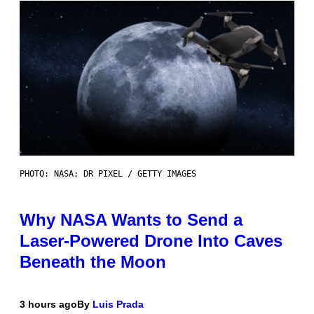
PHOTO: NASA; DR PIXEL / GETTY IMAGES
Why NASA Wants to Send a
Laser-Powered Drone Into Caves
Beneath the Moon
3 hours ago
By
Luis Prada