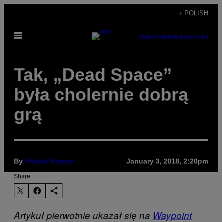
Skip
+ POLISH
to
Open
content
SUBSCRIBE
NEWSLETTER
Menu
Tak, „Dead Space”
była cholernie dobrą
grą
By
Patrick Klepek
January 3, 2018, 2:20pm
Share:
Artykuł pierwotnie ukazał się na
Waypoint