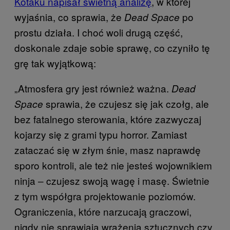
Kotaku napisał świetną analizę
, w której
wyjaśnia, co sprawia, że
po
Dead Space
prostu działa. I choć woli drugą część,
doskonale zdaje sobie sprawę, co czyniło tę
grę tak wyjątkową:
„Atmosfera gry jest również ważna.
Dead
sprawia, że czujesz się jak czołg, ale
Space
bez fatalnego sterowania, które zazwyczaj
kojarzy się z grami typu horror. Zamiast
zataczać się w złym śnie, masz naprawdę
sporo kontroli, ale też nie jesteś wojownikiem
ninja ‒ czujesz swoją wagę i masę. Świetnie
z tym współgra projektowanie poziomów.
Ograniczenia, które narzucają graczowi,
nigdy nie sprawiają wrażenia sztucznych czy