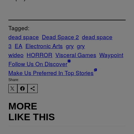
Tagged:
dead space
Dead Space 2
dead space
3
EA
Electronic Arts
gry
gry
wideo
HORROR
Visceral Games
Waypoint
Follow Us On Discover
Make Us Preferred In Top Stories
Share:
MORE
LIKE THIS