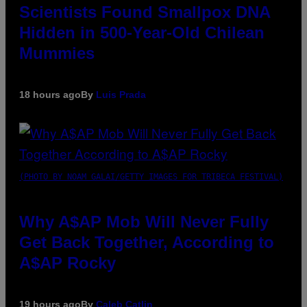
Scientists Found Smallpox DNA
Hidden in 500-Year-Old Chilean
Mummies
18 hours ago
By
Luis Prada
(PHOTO BY NOAM GALAI/GETTY IMAGES FOR TRIBECA FESTIVAL)
Why A$AP Mob Will Never Fully
Get Back Together, According to
A$AP Rocky
19 hours ago
By
Caleb Catlin