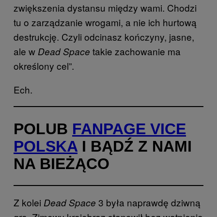
zwiększenia dystansu między wami. Chodzi
tu o zarządzanie wrogami, a nie ich hurtową
destrukcję. Czyli odcinasz kończyny, jasne,
ale w
takie zachowanie ma
Dead Space
określony cel”.
Ech.
POLUB
FANPAGE VICE
POLSKA
I BĄDŹ Z NAMI
NA BIEŻĄCO
Z kolei
3 była naprawdę dziwną
Dead Space
grą. Zimowy krajobraz stanowił bez wątpienia