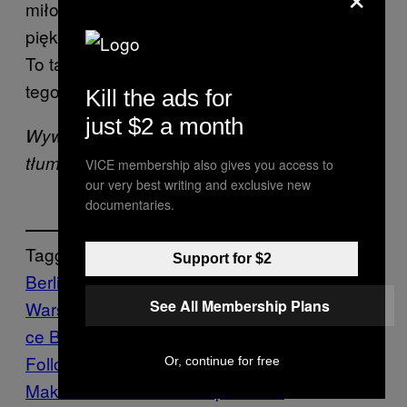
miłości i własnym wysiłkiem stworzyć coś
pięknego, ale potem nie bać się tego stracić.
To takie buddystyczne podejście. Ale oprócz
tego ma być spektakularne widowisko!
Kill the ads for
just $2 a month
Wywiad przeprowadził Matern Boeselager,
tłum. Karolina Zajączkowska
VICE membership also gives you access to
our very best writing and exclusive new
documentaries.
Tagged:
Support for $2
Berlin
Bike
See All Membership Plans
Wars
konkurs
Pojedynek
Rowery
Sport
Vi
ce Blog
zawody
zdjęcia
Follow Us On Discover
Or, continue for free
Make Us Preferred In Top Stories