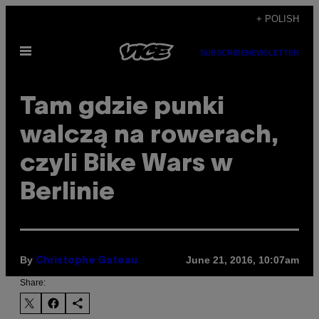
Skip
+ POLISH
to
Open
content
SUBSCRIBE
NEWSLETTER
Menu
​Tam gdzie punki
walczą na rowerach,
czyli Bike Wars w
Berlinie
By
June 21, 2016, 10:07am
Christophe Gateau
Share: