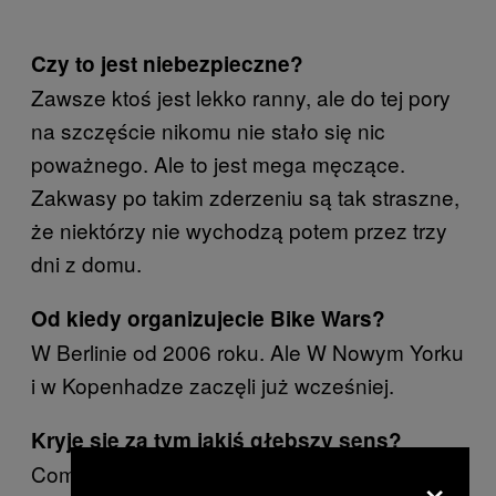
Czy to jest niebezpieczne?
Zawsze ktoś jest lekko ranny, ale do tej pory
na szczęście nikomu nie stało się nic
poważnego. Ale to jest mega męczące.
Zakwasy po takim zderzeniu są tak straszne,
że niektórzy nie wychodzą potem przez trzy
dni z domu.
Od kiedy organizujecie Bike Wars?
W Berlinie od 2006 roku. Ale W Nowym Yorku
i w Kopenhadze zaczęli już wcześniej.
Kryje się za tym jakiś głębszy sens?
×
Come—build—destroy. Idea jest taka, żeby z