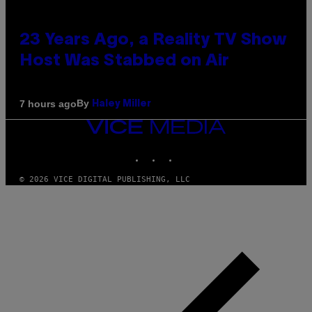
23 Years Ago, a Reality TV Show
Host Was Stabbed on Air
By
7 hours ago
Haley Miller
VICE
MEDIA
INSTAGRAM
TIKTOK
YOUTUBE
© 2026 VICE DIGITAL PUBLISHING, LLC