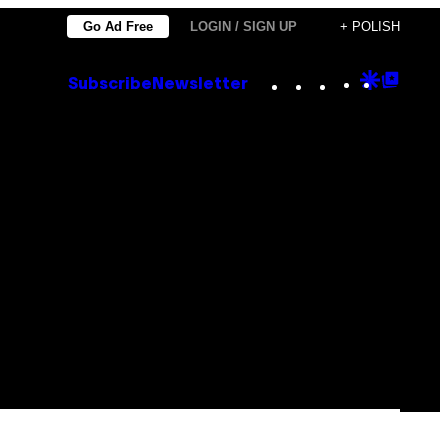
Go Ad Free
LOGIN / SIGN UP
+ POLISH
Instagram
TikTok
YouTube
Google
Goog
Subscribe
Newsletter
Discove
Top
Posts