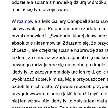
oddzielała ściana z niewielką dziurą w środku
musiał się tym przejmować.
W
rozmowie
z Milk Gallery Campbell zastanaw
się wyzwalające. Po performansie zadałam mu 
brzmi odpowiedź. „Swoboda, której doświadczył
absolutnie niesamowita. Zdarzało się, że przych
chcesz«, ale dzięki tej ścianie naprawdę za
faktem, że chociaż w żaden sposób się nie kom
pewnego rodzaju reakcję na osobę po drugiej st
kiedy tylko zaczynałem dotykać ich ręki, goli
wyobrażać sobie, kim są. Moje przypuszczeni
ozdobiłem ich ciało. W pewien sposób przypom
przygotowywałem sobie jakiś tatuaż i myślałem
niej ten wzór«. Ale kiedy tylko dotykałem ciała
porzucałem swój plan. To nie była odpowiedn