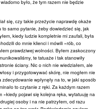
, wiadomo było, że tym razem nie będzie
iał się, czy takie przeżycie naprawdę okaże
to samo pytanie, żeby dowiedzieć się, jak
em, kiedy ludzie kompletnie mi zaufali, była
odzili do mnie klienci i mówili »rób, co
znałem prawdziwej wolności. Byłem zaskoczony
unikowaliśmy, te tatuaże i tak stanowiły
ronie ściany. Nic o nich nie wiedziałem, ale
ć włosy i przygotowywać skórę, nie mogłem nie
a zdecydowanie wpłynęły na to, w jaki sposób
inało to czytanie z ręki. Za każdym razem
 »kiedy pojawi się kolejna ręka, wytatuuję na
 drugiej osoby i na nie patrzyłem, od razu
ia ręka na ten wzór. Podświadomie czułem