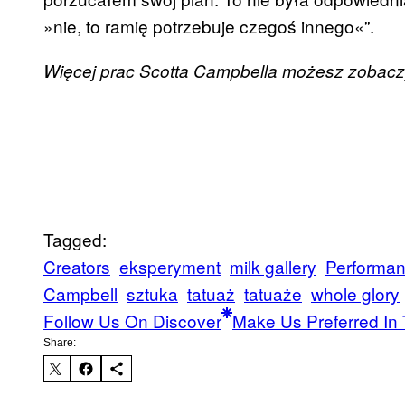
»nie, to ramię potrzebuje czegoś innego«”.
Więcej prac Scotta Campbella możesz zobac
Tagged:
Creators
eksperyment
milk gallery
Performa
Campbell
sztuka
tatuaż
tatuaże
whole glory
Follow Us On Discover
Make Us Preferred In 
Share: