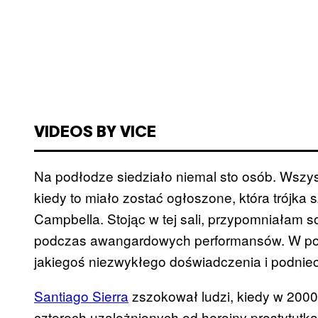
VIDEOS BY VICE
Na podłodze siedziało niemal sto osób. Wszysc
kiedy to miało zostać ogłoszone, która trójk
Campbella. Stojąc w tej sali, przypomniałam so
podczas awangardowych performansów. W po
jakiegoś niezwykłego doświadczenia i podnie
Santiago Sierra
zszokował ludzi, kiedy w 200
czterech uzależnionych od heroiny prostytutk