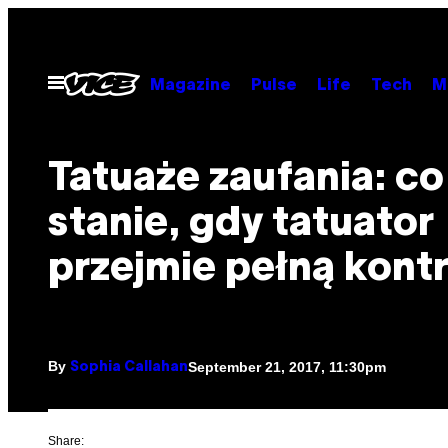
Skip
to
content
Open
Magazine
Pulse
Life
Tech
M
Menu
Tatuaże zaufania: co
stanie, gdy tatuator
przejmie pełną kont
By
September 21, 2017, 11:30pm
Sophia Callahan
Share: