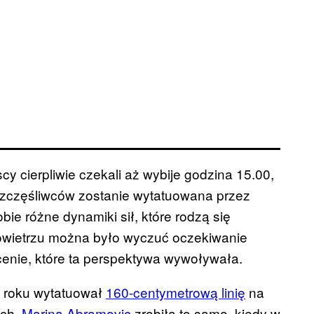
y cierpliwie czekali aż wybije godzina 15.00,
a szczęśliwców zostanie wytatuowana przez
bie różne dynamiki sił, które rodzą się
wietrzu można było wyczuć oczekiwanie
cenie, które ta perspektywa wywoływała.
0 roku wytatuował
160-centymetrową linię
na
ach.
Marina Abramovic
zrobiła to samo, kiedy w