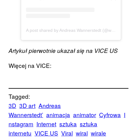
A post shared by Andreas Wannerstedt (@wannerstedt)
Artykuł pierwotnie ukazał się na VICE US
Więcej na VICE:
Tagged:
3D
3D art
Andreas
Wannerstedt’
animacja
animator
Cyfrowa
I
nstagram
Internet
sztuka
sztuka
internetu
VICE US
Viral
wiral
wirale