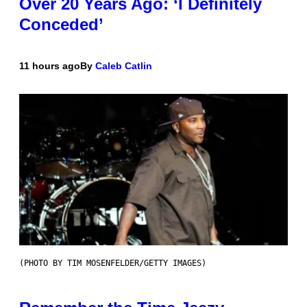
Over 20 Years Ago: ‘I Definitely
Conceded’
11 hours ago
By
Caleb Catlin
(PHOTO BY TIM MOSENFELDER/GETTY IMAGES)