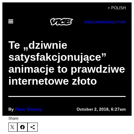
Skip
+ POLISH
to
Open
content
SUBSCRIBE
NEWSLETTER
Menu
Te „dziwnie
satysfakcjonujące”
animacje to prawdziwe
internetowe złoto
By
Peter Slattery
October 2, 2018, 6:27am
Share: