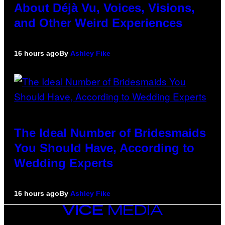
About Déjà Vu, Voices, Visions,
and Other Weird Experiences
16 hours ago
By
Ashley Fike
The Ideal Number of Bridesmaids
You Should Have, According to
Wedding Experts
16 hours ago
By
Ashley Fike
VICE
MEDIA