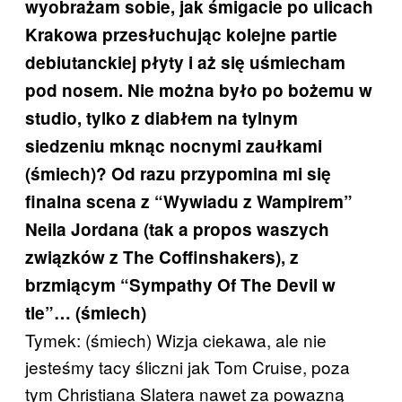
wyobrażam sobie, jak śmigacie po ulicach
Krakowa przesłuchując kolejne partie
debiutanckiej płyty i aż się uśmiecham
pod nosem. Nie można było po bożemu w
studio, tylko z diabłem na tylnym
siedzeniu mknąc nocnymi zaułkami
(śmiech)? Od razu przypomina mi się
finalna scena z “Wywiadu z Wampirem”
Neila Jordana (tak a propos waszych
związków z The Coffinshakers), z
brzmiącym “Sympathy Of The Devil w
tle”… (śmiech)
Tymek: (śmiech) Wizja ciekawa, ale nie
jesteśmy tacy śliczni jak Tom Cruise, poza
tym Christiana Slatera nawet za powazną