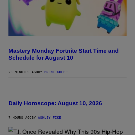
S
C
R
Mastery Monday Fortnite Start Time and
E
Schedule for August 10
E
N
S
H
25 MINUTES AGO
BY
BRENT KOEPP
O
T
:
E
I
P
L
I
L
Daily Horoscope: August 10, 2026
C
U
G
S
A
T
M
7 HOURS AGO
BY
ASHLEY FIKE
R
E
A
S
T
I