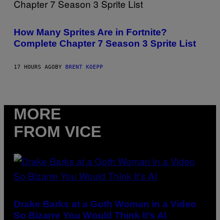
O
B
S
E
C
C
R
How Many Sprites Are in Fortnite?
E
E
R
Complete Chapter 7 Season 3 Sprite List
E
R
N
A
S
/
H
17 HOURS AGO
BY
BRENT KOEPP
G
O
E
T
T
:
T
E
Y
P
I
MORE
I
M
C
A
G
FROM VICE
G
A
E
M
S
E
F
S
O
R
L
I
(PHOTO
V
BY
E
JOSE
N
Drake Barks at a Goth Woman in a Video
BRETON/PICS
A
So Bizarre You Would Think It’s AI
ACTION/NURPHOTO
T