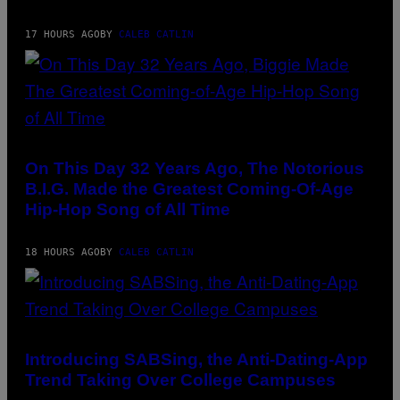
VIA
I
GETTY
O
IMAGES)
N
17 HOURS AGO
BY
CALEB CATLIN
)
(PHOTO
BY
NITRO/GETTY
On This Day 32 Years Ago, The Notorious
IMAGES)
B.I.G. Made the Greatest Coming-Of-Age
Hip-Hop Song of All Time
18 HOURS AGO
BY
CALEB CATLIN
Introducing SABSing, the Anti-Dating-App
Trend Taking Over College Campuses