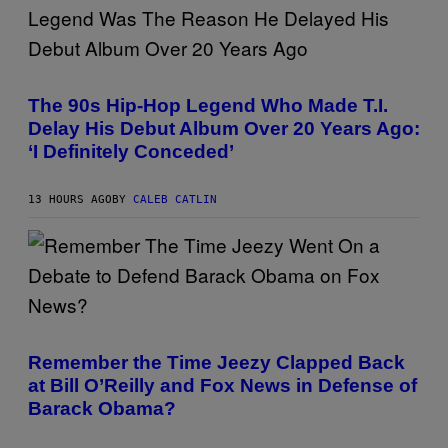
O
N
B
Y
R
(
E
P
E
H
The 90s Hip-Hop Legend Who Made T.I.
S
O
Delay His Debut Album Over 20 Years Ago:
A
T
.
O
‘I Definitely Conceded’
B
Y
J
13 HOURS AGO
BY
CALEB CATLIN
O
H
N
N
Y
N
U
N
E
(
Z
P
/
H
Remember the Time Jeezy Clapped Back
W
O
at Bill O’Reilly and Fox News in Defense of
I
T
R
O
Barack Obama?
E
B
I
Y
M
T