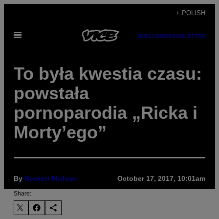
Skip
+ POLISH
to
Open
content
SUBSCRIBE
NEWSLETTER
Menu
To była kwestia czasu:
powstała
pornoparodia „Ricka i
Morty’ego”
By
Beckett Mufson
October 17, 2017, 10:01am
Share: