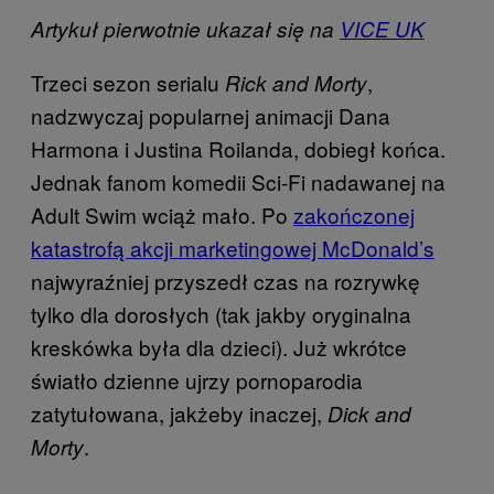
Artykuł pierwotnie ukazał się na
VICE UK
Trzeci sezon serialu
,
Rick and Morty
nadzwyczaj popularnej animacji Dana
Harmona i Justina Roilanda, dobiegł końca.
Jednak fanom komedii Sci-Fi nadawanej na
Adult Swim wciąż mało. Po
zakończonej
katastrofą akcji marketingowej McDonald’s
najwyraźniej przyszedł czas na rozrywkę
tylko dla dorosłych (tak jakby oryginalna
kreskówka była dla dzieci). Już wkrótce
światło dzienne ujrzy pornoparodia
zatytułowana, jakżeby inaczej,
Dick and
.
Morty