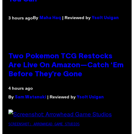
By
| Reviewed by
3 hours ago
Maha Haq
Ysolt Usigan
Two Pokemon TCG Restocks
Are Live On Amazon—Catch ‘Em
Before They’re Gone
4 hours ago
By
| Reviewed by
Sam Watanuki
Ysolt Usigan
SCREENSHOT: ARROWHEAD GAME STUDIOS