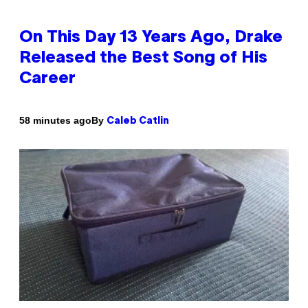
On This Day 13 Years Ago, Drake
Released the Best Song of His
Career
By
58 minutes ago
Caleb Catlin