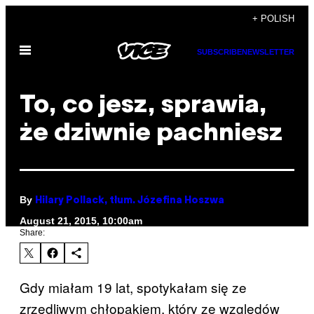
Skip
+ POLISH
to
Open
content
SUBSCRIBE
NEWSLETTER
Menu
To, co jesz, sprawia,
że dziwnie pachniesz
By
Hilary Pollack, tłum. Józefina Hoszwa
August 21, 2015, 10:00am
Share:
Gdy miałam 19 lat, spotykałam się ze
zrzędliwym chłopakiem, który ze względów