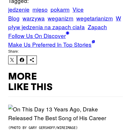
Tagged:
jedzenie
mięso
pokarm
Vice
Blog
warzywa
weganizm
wegetarianizm
W
pływ jedzenia na zapach ciała
Zapach
Follow Us On Discover
Make Us Preferred In Top Stories
Share:
MORE
LIKE THIS
(PHOTO BY GARY GERSHOFF/WIREIMAGE)