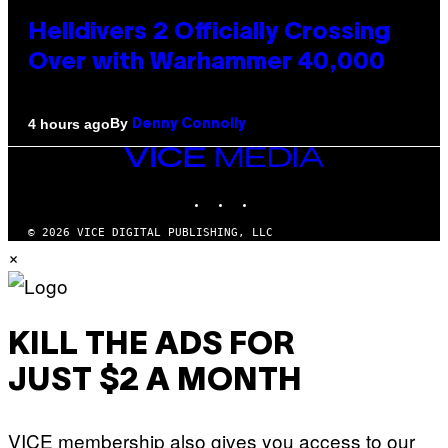
Helldivers 2 Officially Crossing
Over with Warhammer 40,000
By
4 hours ago
Denny Connolly
VICE
MEDIA
INSTAGRAM
TIKTOK
YOUTUBE
© 2026 VICE DIGITAL PUBLISHING, LLC
×
KILL THE ADS FOR
JUST $2 A MONTH
VICE membership also gives you access to our