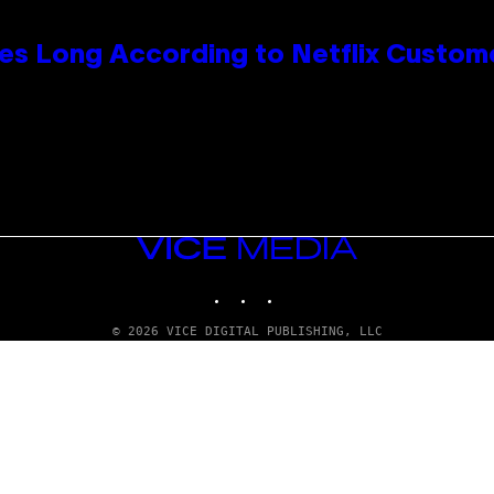
es Long According to Netflix Custom
VICE
MEDIA
INSTAGRAM
TIKTOK
YOUTUBE
© 2026 VICE DIGITAL PUBLISHING, LLC