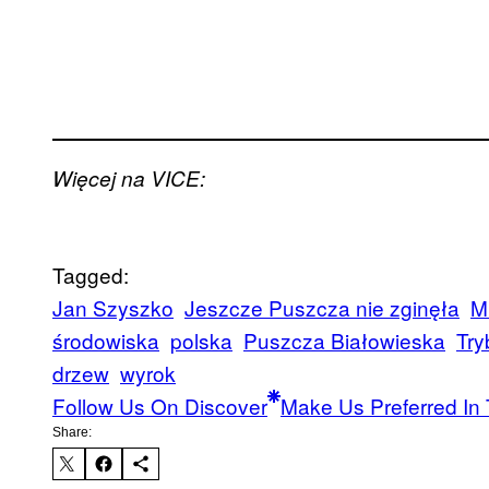
Więcej na VICE:
Tagged:
Jan Szyszko
Jeszcze Puszcza nie zginęła
M
środowiska
polska
Puszcza Białowieska
Try
drzew
wyrok
Follow Us On Discover
Make Us Preferred In 
Share: