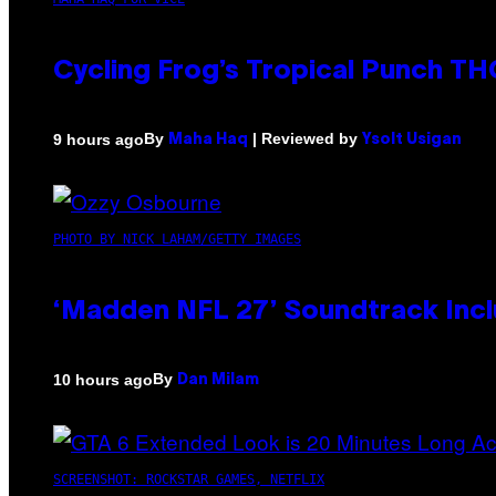
Cycling Frog’s Tropical Punch THC
By
| Reviewed by
9 hours ago
Maha Haq
Ysolt Usigan
PHOTO BY NICK LAHAM/GETTY IMAGES
‘Madden NFL 27’ Soundtrack Inclu
By
10 hours ago
Dan Milam
SCREENSHOT: ROCKSTAR GAMES, NETFLIX