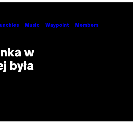
unchies
Music
Waypoint
Members
cinka w
j była