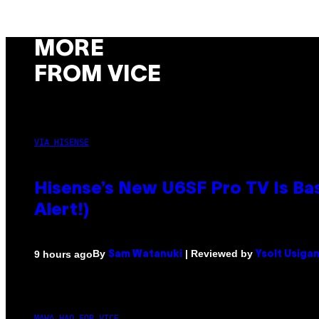
MORE
FROM VICE
VIA HISENSE
Hisense’s New U6SF Pro TV Is Bas
Alert!)
By
| Reviewed by
9 hours ago
Sam Watanuki
Ysolt Usiga
MAHA HAQ FOR VICE