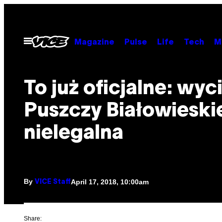
Skip
to
content
Open
Magazine
Pulse
Life
Tech
M
Menu
To już oficjalne: wy
Puszczy Białowieskie
nielegalna
By
April 17, 2018, 10:00am
VICE Staff
Share: