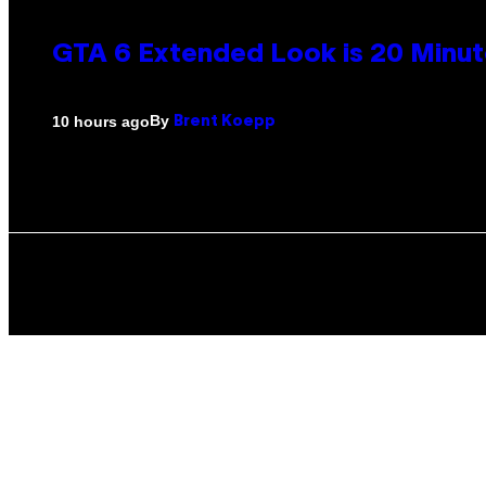
GTA 6 Extended Look is 20 Minut
By
10 hours ago
Brent Koepp