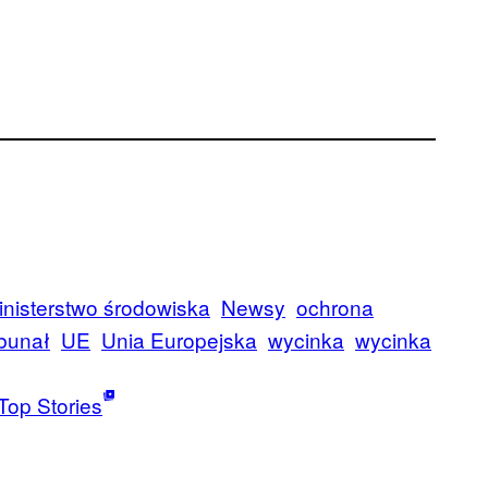
inisterstwo środowiska
Newsy
ochrona
bunał
UE
Unia Europejska
wycinka
wycinka
Top Stories