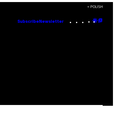
+ POLISH
Instagram
TikTok
YouTube
Google
Goog
Subscribe
Newsletter
Discove
Top
Posts