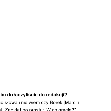
nim dołączyliście do redakcji?
o słowa i nie wiem czy Borek [Marcin
ł. Zapytał po prostu: „W co gracie?”.