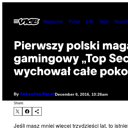
Skip
to
Open
Magazine
Pulse
Life
Tech
Munch
content
Menu
Pierwszy polski mag
gamingowy ​„Top Sec
wychował całe poko
By
December 6, 2016, 10:26am
Sebastian Rerak
Share:
Jeśli masz mniej więcej trzydzieści lat, to ist