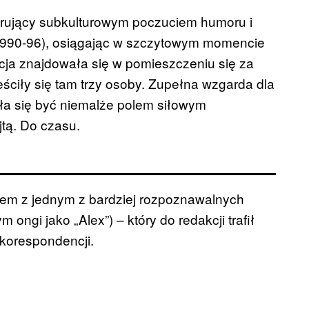
erujący subkulturowym poczuciem humoru i
t (1990-96), osiągając w szczytowym momencie
cja znajdowała się w pomieszczeniu się za
ściły się tam trzy osoby. Zupełna wzgarda dla
ała się być niemalże polem siłowym
jtą. Do czasu.
łem z jednym z bardziej rozpoznawalnych
ngi jako „Alex”) – który do redakcji trafił
 korespondencji.