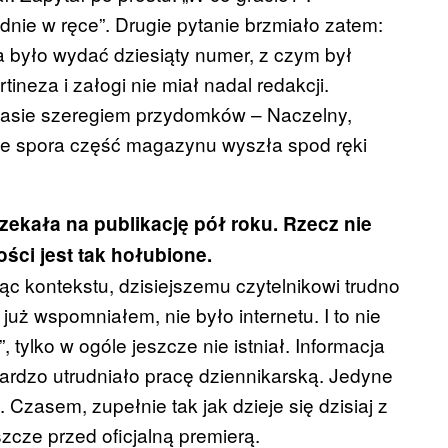
nie w ręce”. Drugie pytanie brzmiało zatem:
a było wydać dziesiąty numer, z czym był
ineza i załogi nie miał nadal redakcji.
zasie szeregiem przydomków – Naczelny,
 że spora część magazynu wyszła spod ręki
zekała na publikację pół roku. Rzecz nie
ści jest tak hołubione.
ąc kontekstu, dzisiejszemu czytelnikowi trudno
już wspomniałem, nie było internetu. I to nie
 tylko w ogóle jeszcze nie istniał. Informacja
bardzo utrudniało pracę dziennikarską. Jedyne
Czasem, zupełnie tak jak dzieje się dzisiaj z
szcze przed oficjalną premierą.