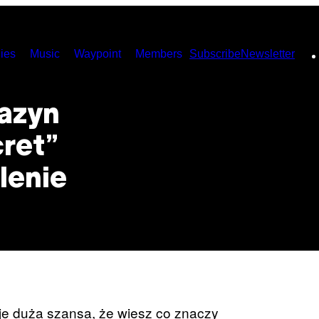
ies
Music
Waypoint
Members
Subscribe
Newsletter
azyn
ret”
lenie
nieje duża szansa, że wiesz co znaczy