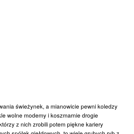
ania świeżynek, a mianowicie pewni koledzy
wykle wolne modemy i koszmarnie drogie
órzy z nich zrobili potem piękne kariery
wych spółek giełdowych, to wiele grubych ryb z