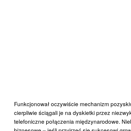
Funkcjonował oczywiście mechanizm pozyskiw
cierpliwie ściągali je na dyskietki przez niez
telefoniczne połączenia międzynarodowe. Niekt
biznesowe – jeśli przyjrzeć się sukcesowi gro