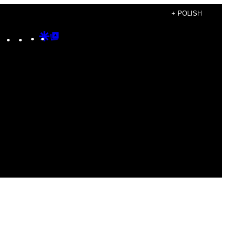
+ POLISH
Instagram
TikTok
YouTube
Google
Google
Discover
Top
Posts