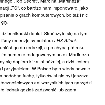
lnego „Top Secret”, Marcina „Martineza”
rnacji „TS”, co bardzo nam imponowało, jako
pisanie o grach komputerowych, bo też i nic
gry.
 dziennikarski debiut. Skończyło się na tym,
aliśmy recenzję symulatora
LHX Attack
 zaniósł go do redakcji, a po chyba pół roku
tatnim numerze redagowanym przez Martineza.
się dopiero kilka lat później, a dziś jestem
 przyjacielem. W Polsce było wtedy pewnie
 podobną fuchę, tylko świat nie był jeszcze
połecznościowych ani wszystkich tych narzędzi
ło jednak gdzieś zadzwonić lub zgoła