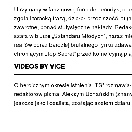
Utrzymany w fanzinowej formule periodyk, op
zgoła literacką frazą, działał przez sześć la
zawrotne, ponad stutysięczne nakłady. Redak
szafą w biurze „Sztandaru Młodych”, naraz mie
realiów coraz bardziej brutalnego rynku zdaw
chroniącym „Top Secret” przed komercyjną pla
VIDEOS BY VICE
O heroicznym okresie istnienia „TS” rozmawia
redaktorów pisma, Aleksym Uchańskim (znanym o
jeszcze jako licealista, zostając szefem działu