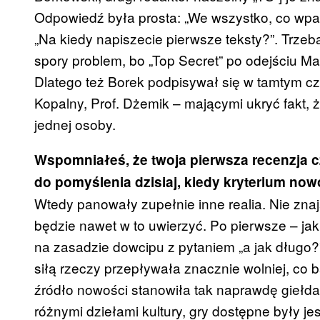
Odpowiedź była prosta: „We wszystko, co wpad
„Na kiedy napiszecie pierwsze teksty?”. Trzeb
spory problem, bo „Top Secret” po odejściu Mart
Dlatego też Borek podpisywał się w tamtym c
Kopalny, Prof. Dżemik – mającymi ukryć fakt,
jednej osoby.
Wspomniałeś, że twoja pierwsza recenzja c
do pomyślenia dzisiaj, kiedy kryterium nowo
Wtedy panowały zupełnie inne realia. Nie znaj
będzie nawet w to uwierzyć. Po pierwsze – jak 
na zasadzie dowcipu z pytaniem „a jak długo?”,
siłą rzeczy przepływała znacznie wolniej, co 
źródło nowości stanowiła tak naprawdę giełda. 
różnymi dziełami kultury, gry dostępne były je