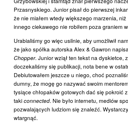
Grzybowskiej i stamtąd znał pierwszego nacze
Przasnyskiego. Junior pisał do pierwszej inka
że nie miałem wtedy większego marzenia, niż 
innego ciekawego nie robiłem poza graniem w 
Urabialiśmy go więc usilnie, aby umożliwił nam
że jako spółka autorska Alex & Gawron napis
. Junior wziął ten tekst na dyskietce,
Chopper
doczekaliśmy się publikacji, nota bene w os
Debiutowałem jeszcze u niego, choć poznaliśmy 
dumny, że mogę go nazywać swoim mentorem i
tysiące chłopaków gotowych dać się pokroić za
taki
. Nie było internetu, mediów s
connected
pozwalających ludziom się znaleźć. Wystarczy
wtargnąć.