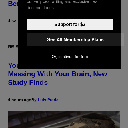
our very best writing and exclusive new
Beneath the Moon
documentaries.
4 hours ago
By
Luis Prada
Support for $2
See All Membership Plans
PHOTO: BATUHAN TOKER / GETTY IMAGES
Or, continue for free
Your Desk Height Could Be
Messing With Your Brain, New
Study Finds
4 hours ago
By
Luis Prada