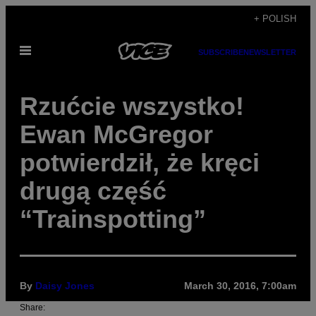
Skip
+ POLISH
to
Open
content
SUBSCRIBE
NEWSLETTER
Menu
Rzućcie wszystko!
Ewan McGregor
potwierdził, że kręci
drugą część
“Trainspotting”
By
Daisy Jones
March 30, 2016, 7:00am
Share: