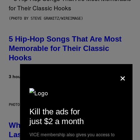
(PHOTO BY STEVE GRANITZ/WIREIMAGE)
5 Hip-Hop Songs That Are Most
Memorable for Their Classic
Hooks
×
3 hours ago
By
Caleb Catlin
PHOTO: NASA; DR PIXEL / GETTY IMAGES
Kill the ads for
just $2 a month
Why NASA Wants to Send a
Laser-Powered Drone Into Caves
VICE membership also gives you access to