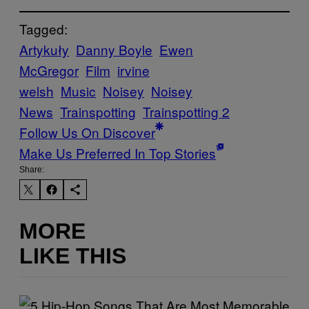
Tagged:
Artykuły
Danny Boyle
Ewen
McGregor
Film
irvine
welsh
Music
Noisey
Noisey
News
Trainspotting
Trainspotting 2
Follow Us On Discover
Make Us Preferred In Top Stories
Share:
MORE
LIKE THIS