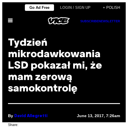
Skip
Go Ad Free
LOGIN / SIGN UP
+ POLISH
to
Open
content
SUBSCRIBE
NEWSLETTER
Menu
Tydzień
mikrodawkowania
LSD pokazał mi, że
mam zerową
samokontrolę
By
June 13, 2017, 7:26am
David Allegretti
Share: