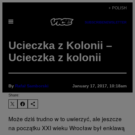
Skip
+ POLISH
to
Open
content
SUBSCRIBE
NEWSLETTER
Menu
Ucieczka z Kolonii –
Ucieczka z kolonii
By
Rafał Samborski
January 17, 2017, 10:18am
Share:
Może dziś trudno w to uwierzyć, ale jeszcze
na początku XXI wieku Wrocław był enklawą