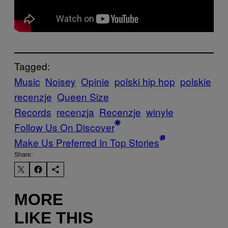
Tagged:
Music
Noisey
Opinie
polski hip hop
polskie
recenzje
Queen Size
Records
recenzja
Recenzje
winyle
Follow Us On Discover
Make Us Preferred In Top Stories
Share:
MORE
LIKE THIS