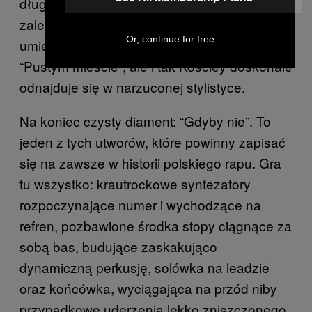
długo, zresztą cały numer zdaje się być
zaledwie pretekstem do pokazu charyzmy i
Or, continue for free
umiejętności twórców. Tego nieco brakuje w
“Pustym mieście”, ale i tak Kościey doskonale
odnajduje się w narzuconej stylistyce.
Na koniec czysty diament: “Gdyby nie”. To
jeden z tych utworów, które powinny zapisać
się na zawsze w historii polskiego rapu. Gra
tu wszystko: krautrockowe syntezatory
rozpoczynające numer i wychodzące na
refren, pozbawione środka stopy ciągnące za
sobą bas, budujące zaskakująco
dynamiczną perkusję, solówka na leadzie
oraz końcówka, wyciągająca na przód niby
przypadkowe uderzenia lekko zniszczonego