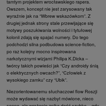
tamtym projektem wrocławskiego rapera.
Owszem, koncept nie jest zarysowany tak
wyraźnie jak na “Wbrew wskazówkom”. Z
drugiej jednak strony stale przewijające się
motywy poszukiwania wolności i tytułowej
kolonii zdają się spajać numery. Do tego
podchodzi silna podbudowa science-fiction,
po raz kolejny mocno inspirowana
narkotycznymi wizjami Philipa K.Dicka –
twórcy takich powieści jak “Czy androidy śnią
o elektrycznych owcach?”, “Człowiek z
wysokiego zamku” czy “Ubik”.
Niezorientowanemu słuchaczowi flow Roszji
może wydawać się nazbyt mówione, nieco
senne, ale wrażenie znika dość szybko – gdy