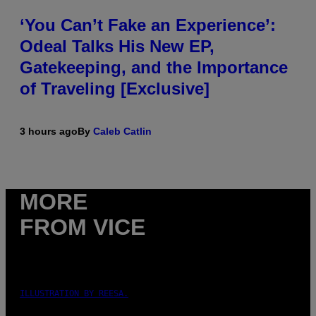
‘You Can’t Fake an Experience’:
Odeal Talks His New EP,
Gatekeeping, and the Importance
of Traveling [Exclusive]
3 hours ago
By
Caleb Catlin
MORE
FROM VICE
ILLUSTRATION BY REESA.