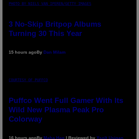
PHOTO BY NIELS VAN IPEREN/GETTY IMAGES
3 No-Skip Britpop Albums
Turning 30 This Year
15 hours ago
By
Dan Milam
COURTESY OF PUFFCO
Puffco Went Full Gamer With Its
Wild New Plasma Peak Pro
Colorway
16 hours ago
By
Maha Haq
| Reviewed by
Ysolt Usigan