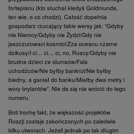
fortepianu (kto słuchał kiedyś Goldmunda,
ten wie, o co chodzi). Całość dopełnia
gospodarz rzucający takie wersy jak: “Gdyby
nie Niemcy/Gdyby nie Żydzi/Gdy nie
jaszczurowaci kosmici/Zza oceanu czarne
dzikusy/I ci… ci… ci, no, Ruscy/Gdyby nie
brudne dzieci ze slumsów/Fala
uchodźców/Nie byłby bankrut/Nie byłby
biedny, a ganiał do banku/Miałby dwa metry i
wory brylantów”. Nie da się nie wrócić do tego
numeru.
Boli trochę fakt, że większość projektów
Roszji zostaje zakończonych po zaledwie
kilku utworach. Jeżeli jednak po tak długim