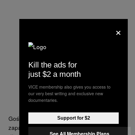
×
Kill the ads for
just $2 a month
VICE membership also gives you access to
our very best writing and exclusive new
documentaries.
Goście? Zwrotka Jota w “Zimnej wojnie 2.0”
Support for $2
zapada w pamięć na naprawdę
See All Membership Plans