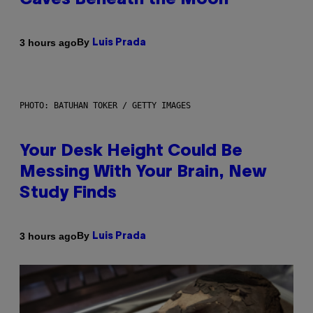
Caves Beneath the Moon
By
3 hours ago
Luis Prada
PHOTO: BATUHAN TOKER / GETTY IMAGES
Your Desk Height Could Be
Messing With Your Brain, New
Study Finds
By
3 hours ago
Luis Prada