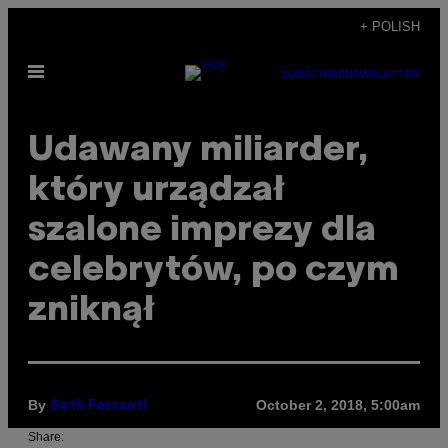
Skip
+ POLISH
to
Open
content
SUBSCRIBE
NEWSLETTER
Menu
Udawany miliarder,
który urządzał
szalone imprezy dla
celebrytów, po czym
zniknął
By
October 2, 2018, 5:00am
Seth Ferranti
Share: