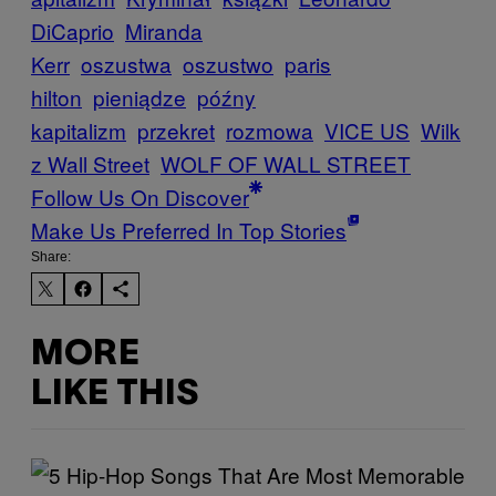
DiCaprio
Miranda
Kerr
oszustwa
oszustwo
paris
hilton
pieniądze
późny
kapitalizm
przekret
rozmowa
VICE US
Wilk
z Wall Street
WOLF OF WALL STREET
Follow Us On Discover
Make Us Preferred In Top Stories
Share:
MORE
LIKE THIS