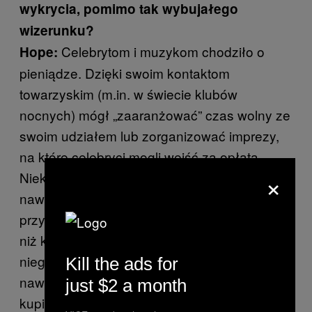
wykrycia, pomimo tak wybujałego
wizerunku?
Celebrytom i muzykom chodziło o
Hope:
pieniądze. Dzięki swoim kontaktom
towarzyskim (m.in. w świecie klubów
nocnych) mógł „zaaranżować” czas wolny ze
swoim udziałem lub zorganizować imprezy,
na które celebryci mogli wejść za opłatą.
×
Niektórzy z nich zostali jego przyjaciółmi, a
nawet partnerami biznesowymi. Dla
przykładu Swizz Beats widział w nim więcej
niż kogoś, kto płacił honoraria – Jho był dla
niego szansą biznesową. Udało mu się
Kill the ads for
nawet zainspirować Lowa, by spróbował
just $2 a month
kupić Reeboka od Adidasa. Negocjacje były