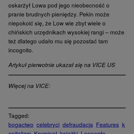
oskarżył Lowa pod jego nieobecność o
pranie brudnych pieniędzy. Pekin może
niepokoić się, że Low wie zbyt wiele o
chińskich urzędnikach wysokiej rangi – może
też dlatego udało mu się pozostać tam
incognito.
Artykuł pierwotnie ukazał się na VICE US
Więcej na VICE:
Tagged:
bogactwo
celebryci
defraudacja
Features
k
apitalizm
Kryminał
książki
Leonardo