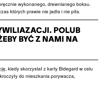
noręcznie wykonanego, drewnianego boksu.
as których prawie nie jadła i nie piła.
YWILIAZACJI. POLUB
ŻEBY BYĆ Z NAMI NA
cję, kiedy skorzystał z karty Bidegard w celu
wkroczyły do mieszkania porywacza,