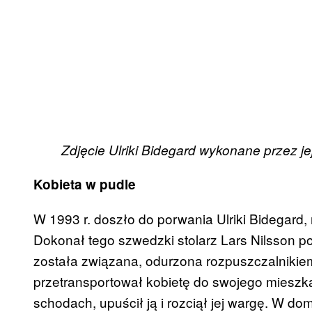
Zdjęcie Ulriki Bidegard wykonane przez j
Kobieta w pudle
W 1993 r. doszło do porwania Ulriki Bidegard, r
Dokonał tego szwedzki stolarz Lars Nilsson po
została związana, odurzona rozpuszczalnikie
przetransportował kobietę do swojego mieszkan
schodach, upuścił ją i rozciął jej wargę. W d