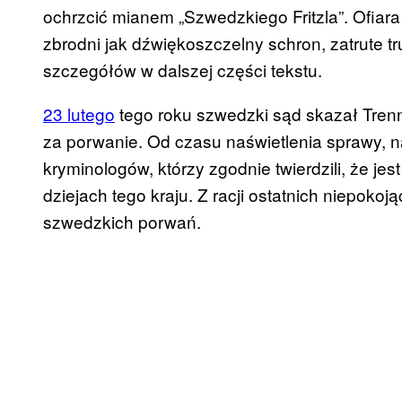
ochrzcić mianem „Szwedzkiego Fritzla”. Ofiar
zbrodni jak dźwiękoszczelny schron, zatrute t
szczegółów w dalszej części tekstu.
23 lutego
tego roku szwedzki sąd skazał Trenn
za porwanie. Od czasu naświetlenia sprawy, na
kryminologów, którzy zgodnie twierdzili, że je
dziejach tego kraju. Z racji ostatnich niepoko
szwedzkich porwań.