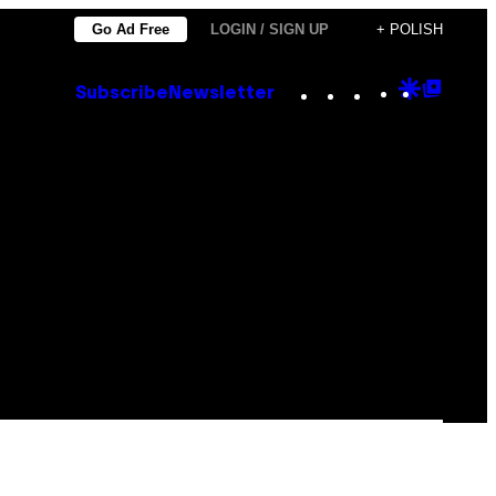
Go Ad Free
LOGIN / SIGN UP
+ POLISH
Instagram
TikTok
YouTube
Google
Goog
Subscribe
Newsletter
Discove
Top
Posts