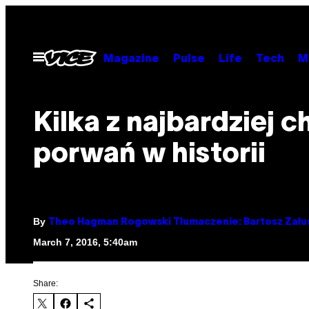
Skip
to
content
Open
Magazine
Pulse
Life
Tech
M
Menu
Kilka z najbardziej 
porwań w historii
By
Theo Hagman Rogowski Tłumaczenie: Bartosz Zału
March 7, 2016, 5:40am
Share: