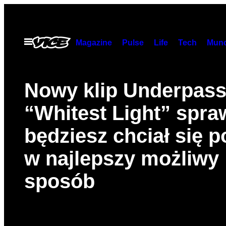
Skip
to
content
Open
Magazine
Pulse
Life
Tech
Munc
Menu
Nowy klip Underpas
“Whitest Light” spraw
będziesz chciał się p
w najlepszy możliwy
sposób