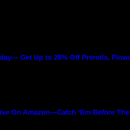
day— Get Up to 25% Off Prerolls, Flow
ive On Amazon—Catch ‘Em Before The