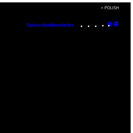
+ POLISH
Instagram
TikTok
YouTube
Google
Googl
Subscribe
Newsletter
Discover
Top
Posts