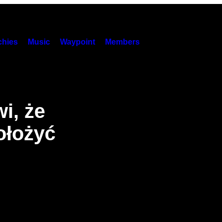
hies
Music
Waypoint
Members
s
i, że
ołożyć