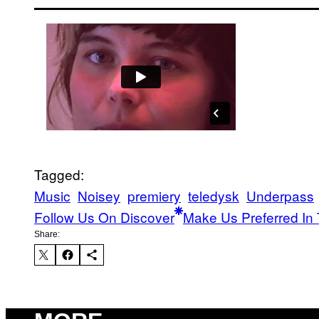
Tagged:
Music
Noisey
premiery
teledysk
Underpass
Follow Us On Discover
Make Us Preferred In 
Share: