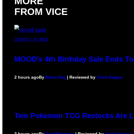
MORE
FROM VICE
COURTESY OF MOOD
MOOD’s 4th Birthday Sale Ends To
2 hours ago
By
Maha Haq
| Reviewed by
Ysolt Usigan
Two Pokemon TCG Restocks Are L
3 hours ago
By
Sam Watanuki
| Reviewed by
Ysolt Usigan