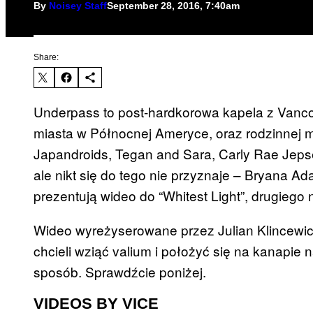
By
Noisey Staff
September 28, 2016, 7:40am
Share:
Underpass to post-hardkorowa kapela z Vanco
miasta w Północnej Ameryce, oraz rodzinnej m
Japandroids, Tegan and Sara, Carly Rae Jepse
ale nikt się do tego nie przyznaje – Bryana 
prezentują wideo do “Whitest Light”, drugiego n
Wideo wyreżyserowane przez Julian Klincewicz 
chcieli wziąć valium i położyć się na kanapie 
sposób. Sprawdźcie poniżej.
VIDEOS BY VICE