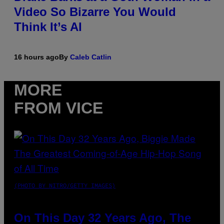
Video So Bizarre You Would
Think It’s AI
16 hours ago
By
Caleb Catlin
MORE
FROM VICE
(PHOTO BY NITRO/GETTY IMAGES)
On This Day 32 Years Ago, The