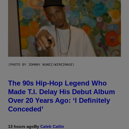
(PHOTO BY JOHNNY NUNEZ/WIREIMAGE)
The 90s Hip-Hop Legend Who
Made T.I. Delay His Debut Album
Over 20 Years Ago: ‘I Definitely
Conceded’
13 hours ago
By
Caleb Catlin