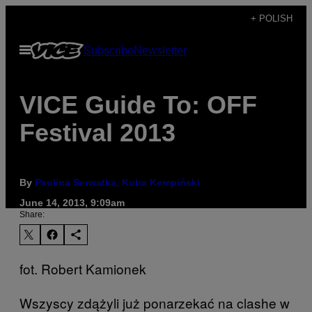
Skip
+ POLISH
to
Open
Subscribe
Newsletter
content
Menu
VICE Guide To: OFF
Festival 2013
By
Paulina Serwatka, Kuba Kempiński
June 14, 2013, 9:09am
Share:
fot. Robert Kamionek
Wszyscy zdążyli już ponarzekać na clashe w