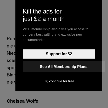
Kill the ads for
just $2 a month
VICE membership also gives you access to
our very best writing and exclusive new
Punkt do odhaczenia dla wszystkich, którym
documentaries.
nie udało się widzieć MBV wcześniej.
Niezdecydowanym polecamy wycieczkę pod
Support for $2
scenę na „Only Shallow”, później można
See All Membership Plans
spokojnie iść spać, i tak zagłuszą Mykki
Blanco. Nie dajcie sobie wcisnąć zatyczek,
nie warto.
Or, continue for free
Chelsea Wolfe