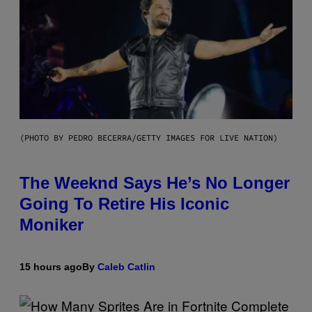
(PHOTO BY PEDRO BECERRA/GETTY IMAGES FOR LIVE NATION)
The Weeknd Says He’s No Longer
Going To Retire His Iconic
Moniker
15 hours ago
By
Caleb Catlin