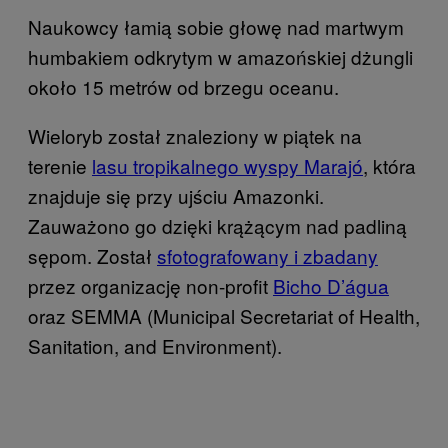
Naukowcy łamią sobie głowę nad martwym
humbakiem odkrytym w amazońskiej dżungli
około 15 metrów od brzegu oceanu.
Wieloryb został znaleziony w piątek na
terenie
lasu tropikalnego wyspy Marajó
, która
znajduje się przy ujściu Amazonki.
Zauważono go dzięki krążącym nad padliną
sępom. Został
sfotografowany i zbadany
przez organizację non-profit
Bicho D’água
oraz SEMMA (Municipal Secretariat of Health,
Sanitation, and Environment).