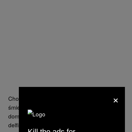
×
Choć Amazonka najwyraźniej zamienia się w
śmiertelną pułapkę dla wielorybów, jest
domem dla wielu ssaków morskich, takich jak
delfiny i manaty.
Kill the ads for