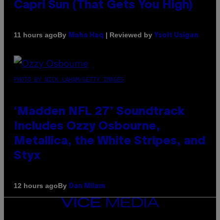
Capri Sun (That Gets You High)
By
| Reviewed by
11 hours ago
Maha Haq
Ysolt Usigan
PHOTO BY NICK LAHAM/GETTY IMAGES
‘Madden NFL 27’ Soundtrack
Includes Ozzy Osbourne,
Metallica, the White Stripes, and
Styx
By
12 hours ago
Dan Milam
VICE
MEDIA
INSTAGRAM
TIKTOK
YOUTUBE