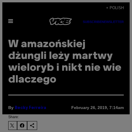
Skip
+ POLISH
to
Open
content
SUBSCRIBE
NEWSLETTER
Menu
W amazońskiej
dżungli leży martwy
wieloryb i nikt nie wie
dlaczego
By
February 26, 2019, 7:14am
Becky Ferreira
Share: