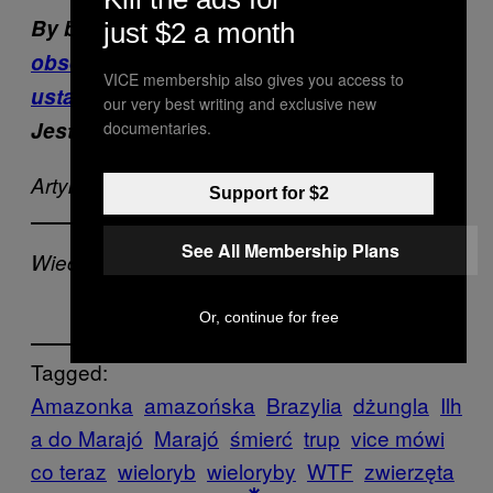
By być z nami na bieżąco:
polub nas,
just $2 a month
obserwuj i koniecznie zaznacz w
VICE membership also gives you access to
ustawieniach „Obserwuj najpierw”
.
our very best writing and exclusive new
Jesteśmy też na
Twitterze
i
Instagramie
.
documentaries.
Artykuł pierwotnie ukazał się na Motherboard
Support for $2
See All Membership Plans
Wiecej na VICE:
Or, continue for free
Tagged:
Amazonka
amazońska
Brazylia
dżungla
Ilh
a do Marajó
Marajó
śmierć
trup
vice mówi
co teraz
wieloryb
wieloryby
WTF
zwierzęta