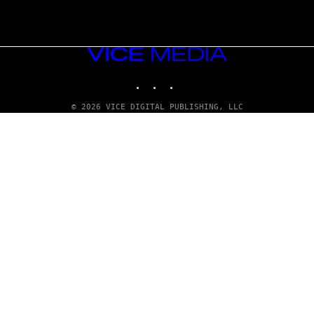
VICE
MEDIA
INSTAGRAM
TIKTOK
YOUTUBE
© 2026 VICE DIGITAL PUBLISHING, LLC