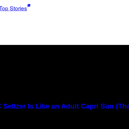
Top Stories
Seltzer Is Like an Adult Capri Sun (Th