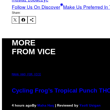
Follow Us On Discover
Make Us Preferred In 
Share:
MORE
FROM VICE
MAHA HAQ FOR VICE
Cycling Frog’s Tropical Punch THC 
4 hours ago
By
Maha Haq
| Reviewed by
Ysolt Usigan