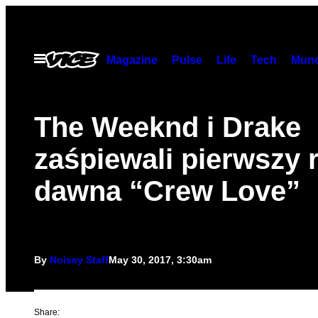
Skip
to
content
Open
Magazine
Pulse
Life
Tech
Munc
Menu
The Weeknd i Drake
zaśpiewali pierwszy 
dawna “Crew Love”
By
Noisey Staff
May 30, 2017, 3:30am
Share: