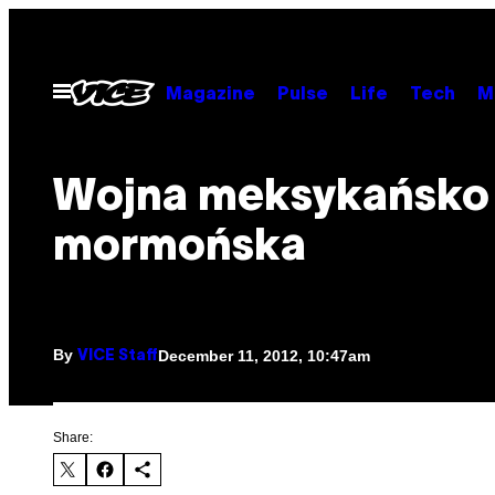
Skip
to
content
Open
Magazine
Pulse
Life
Tech
M
Menu
Wojna meksykańsko
mormońska
By
December 11, 2012, 10:47am
VICE Staff
Share: