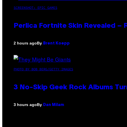
SCREENSHOT: EPIC GAMES
Perlica Fortnite Skin Revealed –
By
2 hours ago
Brent Koepp
PHOTO BY BOB BERG/GETTY IMAGES
3 No-Skip Geek Rock Albums Turn
By
3 hours ago
Dan Milam