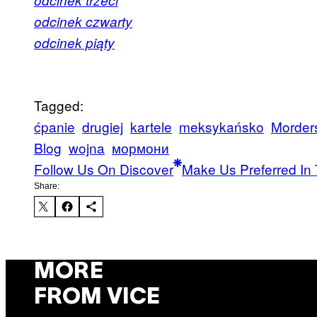
odcinek trzeci
odcinek czwarty
odcinek piąty
Tagged:
ćpanie
drugiej
kartele
meksykańsko
Morder
Blog
wojna
мормони
Follow Us On Discover
Make Us Preferred In 
Share:
MORE
FROM VICE