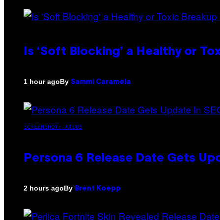
Is ‘Soft Blocking’ a Healthy or T
By
1 hour ago
Sammi Caramela
SCREENSHOT: ATLUS
Persona 6 Release Date Gets Upd
By
2 hours ago
Brent Koepp