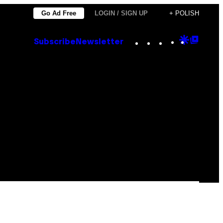
Go Ad Free
LOGIN / SIGN UP
+ POLISH
Instagram
TikTok
YouTube
Google
Goog
Subscribe
Newsletter
Discove
Top
Posts