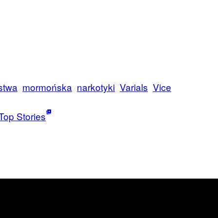
stwa
mormońska
narkotyki
Varials
Vice
Top Stories