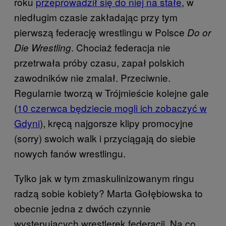
roku
przeprowadził się do niej na stałe
, w
niedługim czasie zakładając przy tym
pierwszą federację wrestlingu w Polsce
Do or
. Chociaż federacja nie
Die Wrestling
przetrwała próby czasu, zapał polskich
zawodników nie zmalał. Przeciwnie.
Regularnie tworzą w Trójmieście kolejne gale
(
10 czerwca będziecie mogli ich zobaczyć w
Gdyni
), kręcą najgorsze klipy promocyjne
(sorry) swoich walk i przyciągają do siebie
nowych fanów wrestlingu.
Tylko jak w tym zmaskulinizowanym ringu
radzą sobie kobiety? Marta Gołębiowska to
obecnie jedna z dwóch czynnie
występujących wrestlerek federacji. Na co