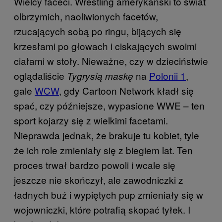
Wielcy faceci. Wrestling amerykański to świat
olbrzymich, naoliwionych facetów,
rzucających sobą po ringu, bijących się
krzesłami po głowach i ciskających swoimi
ciałami w stoły. Nieważne, czy w dzieciństwie
oglądaliście
na
Polonii 1
,
Tygrysią maskę
gale
WCW
, gdy Cartoon Network kładł się
spać, czy późniejsze, wypasione WWE – ten
sport kojarzy się z wielkimi facetami.
Nieprawda jednak, że brakuje tu kobiet, tyle
że ich role zmieniały się z biegiem lat. Ten
proces trwał bardzo powoli i wcale się
jeszcze nie skończył, ale zawodniczki z
ładnych buź i wypiętych pup zmieniały się w
wojowniczki, które potrafią skopać tyłek. I