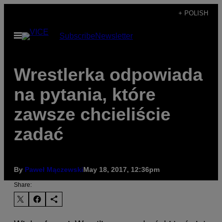
Skip
+ POLISH
to
Open
Subscribe
Newsletter
content
Menu
Wrestlerka odpowiada
na pytania, które
zawsze chcieliście
zadać
By
Paweł Mączewski
May 18, 2017, 12:36pm
Share: