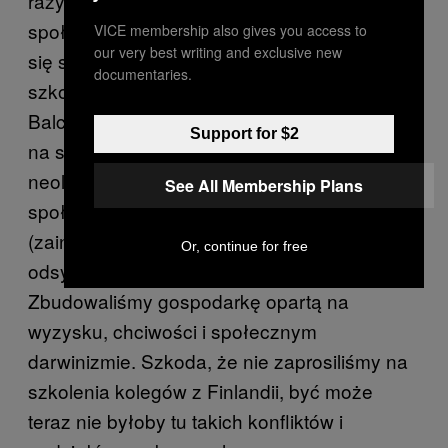
razy lepiej niż kiedyś, ale rozwarstwienie
społeczne wkurza jak mało co. Czemu tak
VICE membership also gives you access to
our very best writing and exclusive new
się stało? Wyruchali nas Amerykanie i dzieci
documentaries.
szkoły chicagowskiej, z Leszkiem
Balcerowiczem na czele. Nie ma tu miejsca
Support for $2
na szerokie wywody, ale wybór drogi
neoliberalnego kapitalizmu był dla
See All Membership Plans
społeczeństwa wyniszczający
(zainteresowanych szczegółami operacji
Or, continue for free
odsyłam do “Doktryny Szoku” Naomi Klein).
Zbudowaliśmy gospodarkę opartą na
wyzysku, chciwości i społecznym
darwinizmie. Szkoda, że nie zaprosiliśmy na
szkolenia kolegów z Finlandii, być może
teraz nie byłoby tu takich konfliktów i