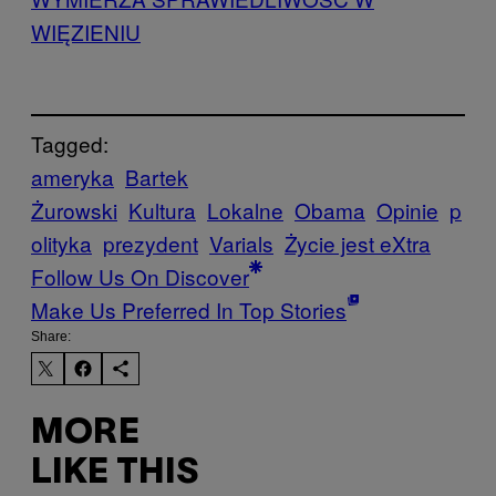
WIĘZIENIU
Tagged:
ameryka
Bartek
Żurowski
Kultura
Lokalne
Obama
Opinie
p
olityka
prezydent
Varials
Życie jest eXtra
Follow Us On Discover
Make Us Preferred In Top Stories
Share:
MORE
LIKE THIS