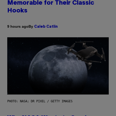
Memorable for Their Classic
Hooks
By
9 hours ago
Caleb Catlin
PHOTO: NASA; DR PIXEL / GETTY IMAGES