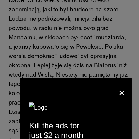
zapominają, jaki to był hardcore na szaro.
Ludzie nie podróżowali, milicja biła bez
powodu, w radiu nie można było grać
Manaamu, w sklepach był ocet i musztarda,
a jeansy kupowało się w Peweksie. Polska
wersja demokracji ludowej był opresyjna i
okropna. Lepiej żyje się dziś na Białorusi niż
wtedy nad Wisłą. Niestety nie pamiętamy już
tego, nie chcemy pamiętać. Wolimy
×
koloryzować wspomnienia o wczasach
pracowniczych i równości ekonomicznej.
Dziś ludzie są wkurwieni, że muszą
zapierdalać, a i tak mają pięć razy gorzej od
Kill the ads for
sąsiada. Nie ważne, że mają dwadzieścia
just $2 a month