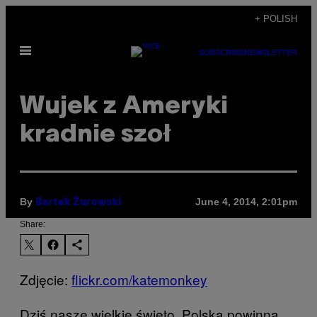
Skip
+ POLISH
to
Open
content
SUBSCRIBE
NEWSLETTER
Menu
Wujek z Ameryki
kradnie szoł
By
June 4, 2014, 2:01pm
Bartek Żurowski
Share:
Zdjęcie:
flickr.com/katemonkey
Dziś nasze wielkie święto. Polska powinna