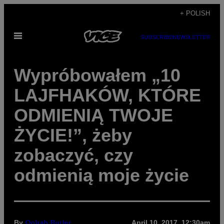
Skip
+ POLISH
to
Open
content
SUBSCRIBE
NEWSLETTER
Menu
Wypróbowałem „10
LAJFHAKÓW, KTÓRE
ODMIENIĄ TWOJE
ŻYCIE!”, żeby
zobaczyć, czy
odmienią moje życie
By
Oobah Butler
April 10, 2017, 12:30am