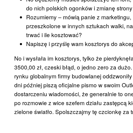
do nich polskich ogonków i zmianę strony
Rozumiemy – mówią panie z marketingu, n
przeszkolone w innych sztukach walki, nat
trwać i ile kosztować?
Napiszę i przyślę wam kosztorys do akce
No i wysłała im kosztorys, tylko że pierdyknęł
3500,00 zł, czeski błąd, o jedno zero za dużo
rynku globalnym firmy budowlanej oddzwoniły 
dni później piszą oficjalne pismo w swoim Ou
dostarczeniu wiadomości, że generalnie to one
po rozmowie z wice szefem działu zastępcą k
zielone światło. Spolszczajmy tę czcionkę za tr