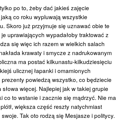
lko po to, żeby dać jakieś zajęcie
 jaką co roku wypluwają wszystkie
ju. Skoro już przyjmuje się uznawać obie te
zi je uprawiających wypadałoby traktować z
za się więc ich razem w wielkich salach
e nakłada krawaty i smycze z nadrukowanym
ubliczna ma postać kilkunastu-kilkudziesięciu
kiejś ulicznej łapanki i omamionych
e prezenty powiedzą wszystko, co będziecie
słowa więcej. Najlepiej jak w takiej grupie
i co to wstanie i zacznie się mądrzyć. Nie ma
plótł, większa część reszty natychmiast
swoje. Tak oto rodzą się Mesjasze i politycy.