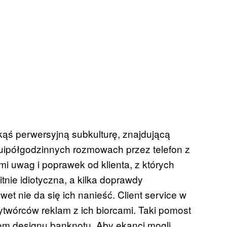
kąś perwersyjną subkulturę, znajdującą
uipółgodzinnych rozmowach przez telefon z
mi uwag i poprawek od klienta, z których
tnie idiotyczna, a kilka doprawdy
wet nie da się ich nanieść. Client service w
twórców reklam z ich biorcami. Taki pomost
em designu banknotu. Aby ekanci mogli