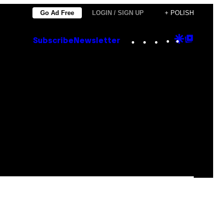
Go Ad Free
LOGIN / SIGN UP
+ POLISH
Instagram
TikTok
YouTube
Google
Goog
Subscribe
Newsletter
Discove
Top
Posts