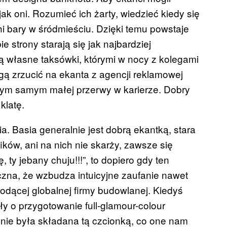
ak oni. Rozumieć ich żarty, wiedzieć kiedy się
hi bary w śródmieściu. Dzięki temu powstaje
e strony starają się jak najbardziej
ją własne taksówki, którymi w nocy z kolegami
gą zrzucić na ekanta z agencji reklamowej
 tym samym małej przerwy w karierze. Dobry
klatę.
. Basia generalnie jest dobrą ekantką, stara
fików, ani na nich nie skarży, zawsze się
, ty jebany chuju!!!”, to dopiero gdy ten
czna, że wzbudza intuicyjne zaufanie nawet
dącej globalnej firmy budowlanej. Kiedyś
ły o przygotowanie full-glamour-colour
znie była składana tą czcionką, co one nam