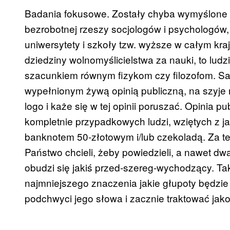
Badania fokusowe. Zostały chyba wymyślone ty
bezrobotnej rzeszy socjologów i psychologów,
uniwersytety i szkoły tzw. wyższe w całym kra
dziedziny wolnomyślicielstwa za nauki, to lud
szacunkiem równym fizykom czy filozofom. Sad
wypełnionym żywą opinią publiczną, na szyj
logo i każe się w tej opinii poruszać. Opinia p
kompletnie przypadkowych ludzi, wziętych z ja
banknotem 50-złotowym i/lub czekoladą. Za t
Państwo chcieli, żeby powiedzieli, a nawet dwa 
obudzi się jakiś przed-szereg-wychodzący. Tak
najmniejszego znaczenia jakie głupoty będzie 
podchwyci jego słowa i zacznie traktować jako 