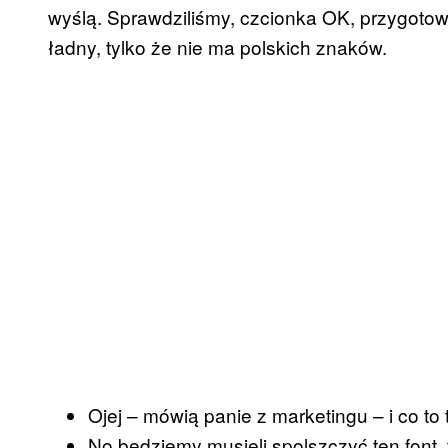
wyślą. Sprawdziliśmy, czcionka OK, przygotow
ładny, tylko że nie ma polskich znaków.
Ojej – mówią panie z marketingu – i co to
No będziemy musieli spolszczyć ten font,