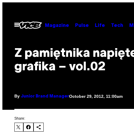
Skip
to
content
Open
Magazine
Pulse
Life
Tech
M
Menu
Z pamiętnika napięt
grafika – vol.02
By
October 29, 2012, 11:00am
Junior Brand Manager
Share: