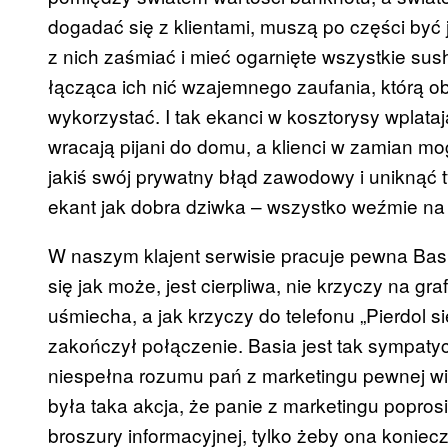
dogadać się z klientami, muszą po części być j
z nich zaśmiać i mieć ogarnięte wszystkie sus
łącząca ich nić wzajemnego zaufania, którą obi
wykorzystać. I tak ekanci w kosztorysy wplata
wracają pijani do domu, a klienci w zamian mo
jakiś swój prywatny błąd zawodowy i uniknąć
ekant jak dobra dziwka – wszystko weźmie na 
W naszym klajent serwisie pracuje pewna Basia
się jak może, jest cierpliwa, nie krzyczy na gra
uśmiecha, a jak krzyczy do telefonu „Pierdol się
zakończył połączenie. Basia jest tak sympaty
niespełna rozumu pań z marketingu pewnej wio
była taka akcja, że panie z marketingu poprosi
broszury informacyjnej, tylko żeby ona koniec