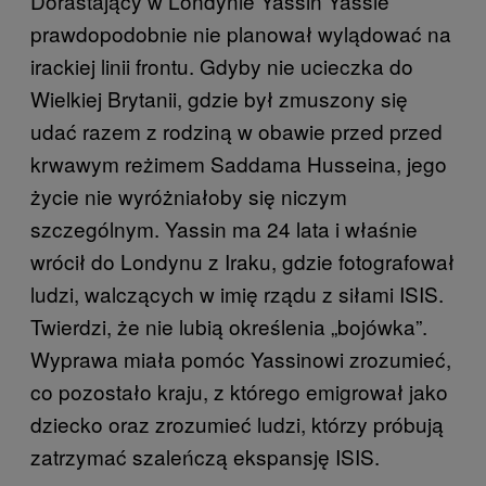
Dorastający w Londynie Yassin Yassie
prawdopodobnie nie planował wylądować na
irackiej linii frontu. Gdyby nie ucieczka do
Wielkiej Brytanii, gdzie był zmuszony się
udać razem z rodziną w obawie przed przed
krwawym reżimem Saddama Husseina, jego
życie nie wyróżniałoby się niczym
szczególnym. Yassin ma 24 lata i właśnie
wrócił do Londynu z Iraku, gdzie fotografował
ludzi, walczących w imię rządu z siłami ISIS.
Twierdzi, że nie lubią określenia „bojówka”.
Wyprawa miała pomóc Yassinowi zrozumieć,
co pozostało kraju, z którego emigrował jako
dziecko oraz zrozumieć ludzi, którzy próbują
zatrzymać szaleńczą ekspansję ISIS.