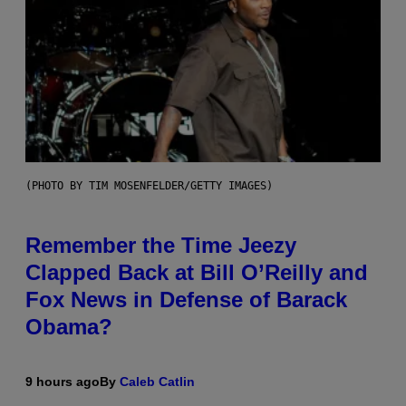
(PHOTO BY TIM MOSENFELDER/GETTY IMAGES)
Remember the Time Jeezy
Clapped Back at Bill O’Reilly and
Fox News in Defense of Barack
Obama?
9 hours ago
By
Caleb Catlin