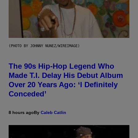
(PHOTO BY JOHNNY NUNEZ/WIREIMAGE)
The 90s Hip-Hop Legend Who
Made T.I. Delay His Debut Album
Over 20 Years Ago: ‘I Definitely
Conceded’
8 hours ago
By
Caleb Catlin