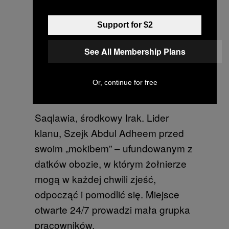
się, jakby to było spotkanie
towarzyskie. Gdyby nie karabin
Support for $2
maszynowy o kalibrze 13 mm, to
zdjęcie wyglądałoby jak fotka z
See All Membership Plans
rodzinnego grilla.
Or, continue for free
Saqlawia, środkowy Irak. Lider
klanu, Szejk Abdul Adheem przed
swoim „mokibem” – ufundowanym z
datków obozie, w którym żołnierze
mogą w każdej chwili zjeść,
odpocząć i pomodlić się. Miejsce
otwarte 24/7 prowadzi mała grupka
pracowników.