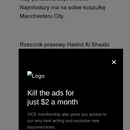
Najmłodszy ma na sobie koszulkę
Manchesteru City.
Rzecznik prasowy Hashd Al Shaabi
powiedział mi, że w takim stanie
×
znaleźli okolice pałacu Saddama
Husseina w Tikricie
Kill the ads for
Kiedy zapytałem tego faceta, czy
just $2 a month
mogę zrobić mu zdjęcie, kiwną tylko
VICE membership also gives you access to
głową, nie przerywając rozmowy z
our very best writing and exclusive new
innymi żołnierzami. Zachowywali
documentaries.