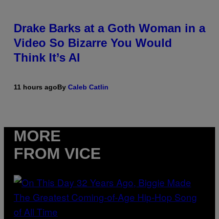
Drake Barks at a Goth Woman in a
Video So Bizarre You Would
Think It’s AI
11 hours ago
By
Caleb Catlin
MORE
FROM VICE