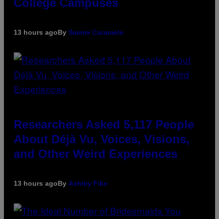
College Campuses
13 hours ago
By
Sammi Caramela
Researchers Asked 5,117 People
About Déjà Vu, Voices, Visions,
and Other Weird Experiences
13 hours ago
By
Ashley Fike