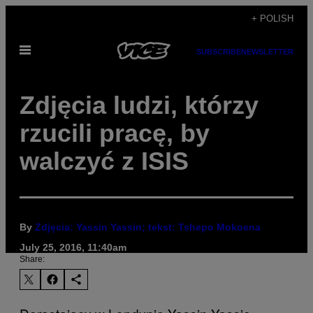
Skip
+ POLISH
to
Open
content
SUBSCRIBE
NEWSLETTER
Menu
​Zdjęcia ludzi, którzy
rzucili pracę, by
walczyć z ISIS
By
Zdjęcia: Yassin Yassin; tekst: Tshepo Mokoena
July 25, 2016, 11:40am
Share: