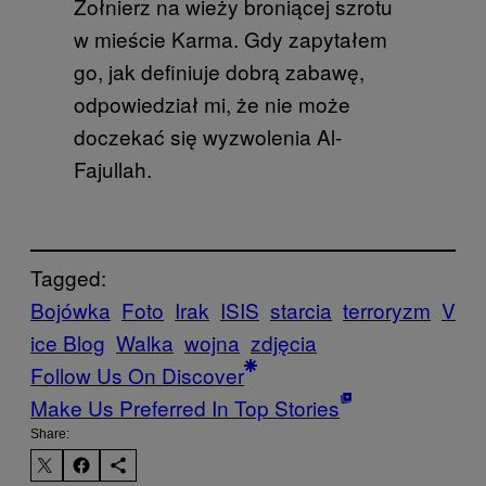
Żołnierz na wieży broniącej szrotu
w mieście Karma. Gdy zapytałem
go, jak definiuje dobrą zabawę,
odpowiedział mi, że nie może
doczekać się wyzwolenia Al-
Fajullah.
Tagged:
Bojówka
Foto
Irak
ISIS
starcia
terroryzm
V
ice Blog
Walka
wojna
zdjęcia
Follow Us On Discover
Make Us Preferred In Top Stories
Share: