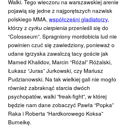
Walki. Tego wieczoru na warszawskiej arenie
pojawią się jedne z najgorętszych nazwisk
polskiego MMA,
współcześni gladiatorzy
,
którzy z
przenieśli się do
cyrku cierpienia
“Colosseum”. Spragniony mordobicia lud nie
powinien czuć się zawiedziony, ponieważ o
udane igrzyska zawalczą tacy goście jak
Mamed Khalidov, Marcin “Różal” Różalski,
Łukasz “Juras” Jurkowski, czy Mariusz
Pudzianowski. Na tak wielkiej gali nie mogło
również zabraknąć starcia dwóch
psychopatów, walki “freak-fight”, w której
będzie nam dane zobaczyć Pawła “Popka”
Raka i Roberta “Hardkorowego Koksa”
Burneikę.