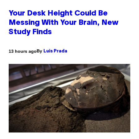
Your Desk Height Could Be
Messing With Your Brain, New
Study Finds
By
13 hours ago
Luis Prada