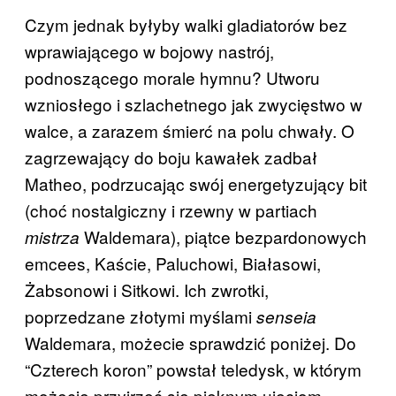
Czym jednak byłyby walki gladiatorów bez
wprawiającego w bojowy nastrój,
podnoszącego morale hymnu? Utworu
wzniosłego i szlachetnego jak zwycięstwo w
walce, a zarazem śmierć na polu chwały. O
zagrzewający do boju kawałek zadbał
Matheo, podrzucając swój energetyzujący bit
(choć nostalgiczny i rzewny w partiach
Waldemara), piątce bezpardonowych
mistrza
emcees, Kaście, Paluchowi, Białasowi,
Żabsonowi i Sitkowi. Ich zwrotki,
poprzedzane złotymi myślami
senseia
Waldemara, możecie sprawdzić poniżej. Do
“Czterech koron” powstał teledysk, w którym
możecie przyjrzeć się pięknym ujęciom