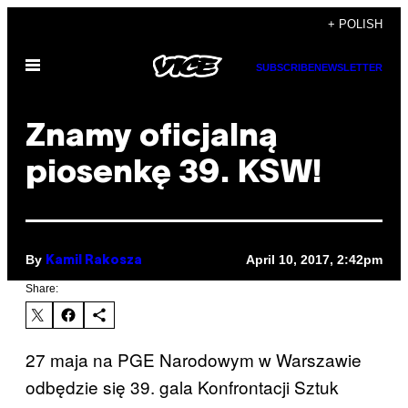
Skip
+ POLISH
to
Open
content
SUBSCRIBE
NEWSLETTER
Menu
Znamy oficjalną
piosenkę 39. KSW!
By
April 10, 2017, 2:42pm
Kamil Rakosza
Share:
27 maja na PGE Narodowym w Warszawie
odbędzie się 39. gala Konfrontacji Sztuk