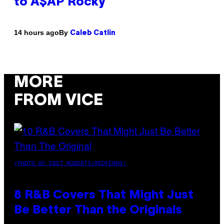
to A$AP Rocky
By
14 hours ago
Caleb Catlin
MORE
FROM VICE
(PHOTO BY EBET ROBERTS/REDFERNS)
8 R&B Covers That Might Just
Be Better Than the Originals