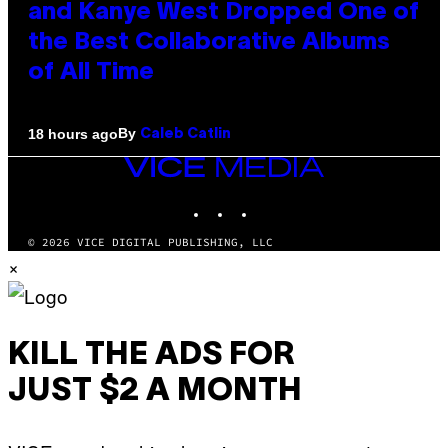
and Kanye West Dropped One of
the Best Collaborative Albums
of All Time
By
18 hours ago
Caleb Catlin
VICE
MEDIA
INSTAGRAM
TIKTOK
YOUTUBE
© 2026 VICE DIGITAL PUBLISHING, LLC
×
KILL THE ADS FOR
JUST $2 A MONTH