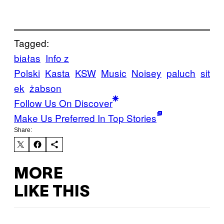
Tagged:
białas
Info z
Polski
Kasta
KSW
Music
Noisey
paluch
sit
ek
żabson
Follow Us On Discover
Make Us Preferred In Top Stories
Share:
MORE
LIKE THIS