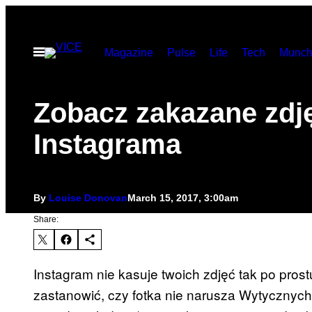
Skip
to
Open
Magazine
Pulse
Life
Tech
Munch
content
Menu
Zobacz zakazane zdję
Instagrama
By
Louise Donovan
March 15, 2017, 3:00am
Share:
Instagram nie kasuje twoich zdjęć tak po pros
zastanowić, czy fotka nie narusza Wytycznych