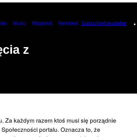
ies
Music
Waypoint
Members
Subscribe
Newsletter
cia z
tu. Za każdym razem ktoś musi się porządnie
 Społeczności portalu. Oznacza to, że