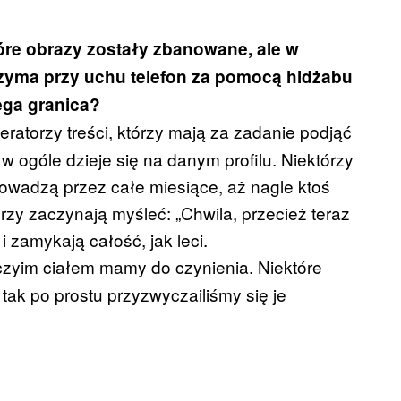
tóre obrazy zostały zbanowane, ale w
trzyma przy uchu telefon za pomocą hidżabu
iega granica?
ratorzy treści, którzy mają za zadanie podjąć
 ogóle dzieje się na danym profilu. Niektórzy
prowadzą przez całe miesiące, aż nagle ktoś
orzy zaczynają myśleć: „Chwila, przecież teraz
 zamykają całość, jak leci.
czyim ciałem mamy do czynienia. Niektóre
o tak po prostu przyzwyczailiśmy się je