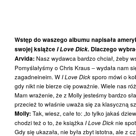
Wstęp do waszego albumu napisała ameryka
swojej książce
I Love Dick
. Dlaczego wybra
Nasz wydawca bardzo chciał, żeby ws
Arvida:
Pomyślałyśmy o Chris Kraus ‒ wydała nam si
zagadneineim. W
sporo mówi o kobi
I Love Dick
gdy nikt nie bierze cię poważnie. Wiele nas ró
Mam wrażenie, że z Molly jesteśmy bardzo sł
przecież to właśnie uważa się za klasyczną szt
Tak, wiesz, całe to: „to tylko jakaś dzi
Molly:
chodzi też o to, że książka
nie spot
I Love Dick
Gdy się ukazała, nie była zbyt istotna, ale z