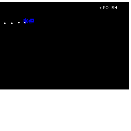
+ POLISH
Instagram
TikTok
YouTube
Google
Google
Discover
Top
Posts