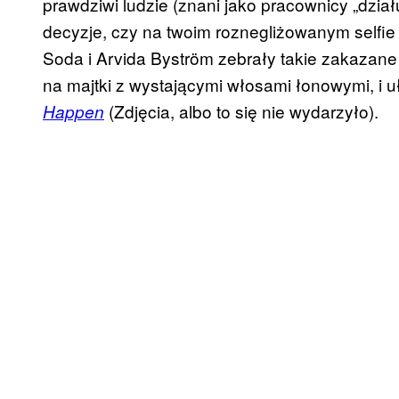
prawdziwi ludzie (znani jako pracownicy „dzia
decyzje, czy na twoim roznegliżowanym selfie 
Soda i Arvida Byström zebrały takie zakazane o
na majtki z wystającymi włosami łonowymi, i u
(Zdjęcia, albo to się nie wydarzyło).
Happen