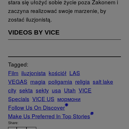
stara się ułożyć sobie życie poza Zakonem i
zaczyna realizować swoje marzenie, by
zostać iluzjonistą.
VIDEOS BY VICE
Tagged:
Film
iluzjonista
kościół
LAS
VEGAS
magia
poligamia
religia
salt lake
city
sekta
sekty
usa
Utah
VICE
Specials
VICE US
мормони
Follow Us On Discover
Make Us Preferred In Top Stories
Share: