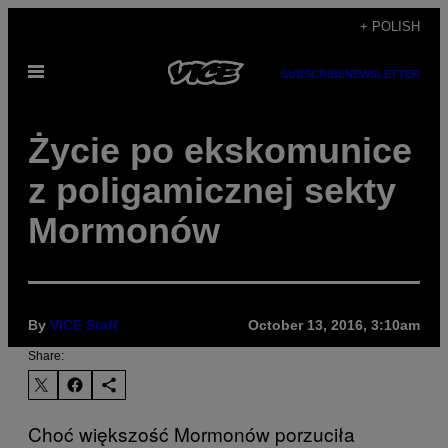
Skip
+ POLISH
to
Open
content
SUBSCRIBE
NEWSLETTER
Menu
Życie po ekskomunice
z poligamicznej sekty
Mormonów
By
VICE Staff
October 13, 2016, 3:10am
Share:
Choć większość Mormonów porzuciła