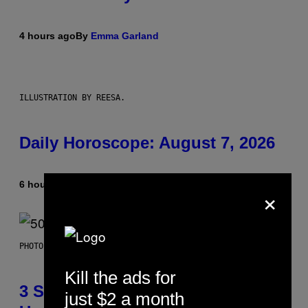
4 hours ago
By
Emma Garland
ILLUSTRATION BY REESA.
Daily Horoscope: August 7, 2026
6 hours ago
By
Ashley Fike
×
PHOTO BY GREGORY BOJORQUEZ/GETTY IMAGES
Kill the ads for
3 Songs That Were Commonly
just $2 a month