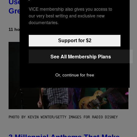
Used As a Ringtone or Voicemail
VICE membership also gives you access to
Greeting in the 2000s
our very best writing and exclusive new
documentaries.
11 hours ago
By
Dan Milam
Support for $2
See All Membership Plans
Or, continue for free
PHOTO BY KEVIN WINTER/GETTY IMAGES FOR RADIO DISNEY