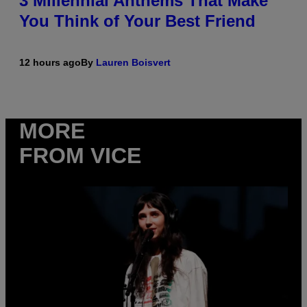
3 Millennial Anthems That Make
You Think of Your Best Friend
12 hours ago
By
Lauren Boisvert
MORE
FROM VICE