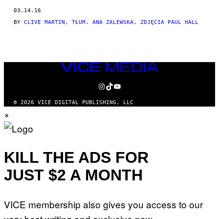
THIS
03.14.16
AUTHOR
BY
CLIVE MARTIN, TŁUM. ANA ZALEWSKA, ZDJĘCIA PAUL HALL
VICE
MEDIA
INSTAGRAM
TIKTOK
YOUTUBE
© 2026 VICE DIGITAL PUBLISHING, LLC
×
KILL THE ADS FOR
JUST $2 A MONTH
VICE membership also gives you access to our
very best writing and exclusive new