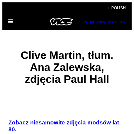
Skip
+ POLISH
to
Open
content
SUBSCRIBE
NEWSLETTER
Menu
Clive Martin, tłum.
Ana Zalewska,
zdjęcia Paul Hall
POSTS
Zobacz niesamowite zdjęcia modsów lat
BY
80.