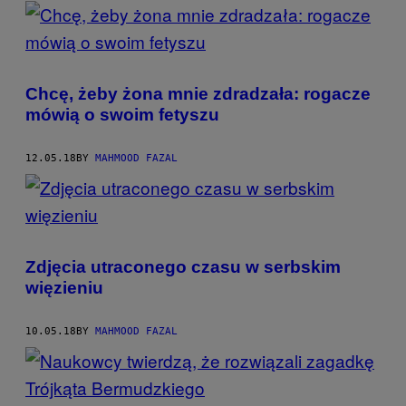
POSTS
BY
THIS
Chcę, żeby żona mnie zdradzała: rogacze
AUTHOR
mówią o swoim fetyszu
12.05.18
BY
MAHMOOD FAZAL
Zdjęcia utraconego czasu w serbskim
więzieniu
10.05.18
BY
MAHMOOD FAZAL