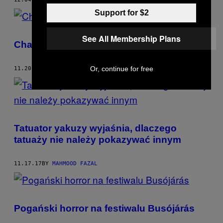
Support for $2
See All Membership Plans
Charles Manson nie żyje
Or, continue for free
11.20.17
BY
MAHMOOD FAZAL
Tatuator yakuzy wyjaśnia, dlaczego
tatuaży nie należy pokazywać innym
11.17.17
BY
MAHMOOD FAZAL
Pogański horror na festiwalu Busójárás