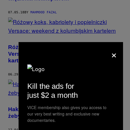
07.05.18
BY
MAHMOOD FAZAL
Różowy koks, kabriolety i popielniczki
×
Versace: weekend z kolumbijskim
kartelem
06.29.18
BY
MAHMOOD FAZAL
Kill the ads for
just $2 a month
VICE membership also gives you access to
Hakerzy znaleźli niecodzienny sposób,
our very best writing and exclusive new
żeby dopiec ISIS
documentaries.
12.04.17
BY
MAHMOOD FAZAL