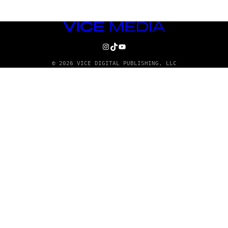
VICE
MEDIA
INSTAGRAM
TIKTOK
YOUTUBE
© 2026 VICE DIGITAL PUBLISHING, LLC