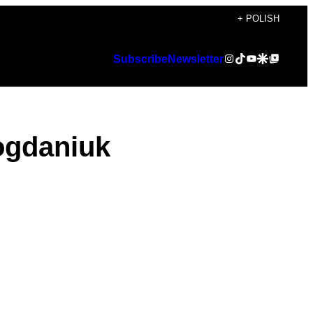
+ POLISH
Instagram
TikTok
YouTube
Google Discover
Google Top Posts
Subscribe
Newsletter
ogdaniuk