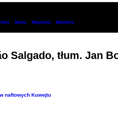
hies
Music
Waypoint
Members
ão Salgado, tłum. Jan B
ów naftowych Kuwejtu